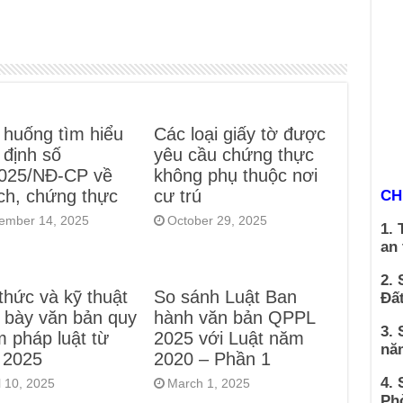
 huống tìm hiểu
Các loại giấy tờ được
 định số
yêu cầu chứng thực
2025/NĐ-CP về
không phụ thuộc nơi
ịch, chứng thực
cư trú
CH
ember 14, 2025
October 29, 2025
1. 
an
2. 
thức và kỹ thuật
So sánh Luật Ban
Đất
h bày văn bản quy
hành văn bản QPPL
3. 
 pháp luật từ
2025 với Luật năm
nă
 2025
2020 – Phần 1
4.
l 10, 2025
March 1, 2025
Ph