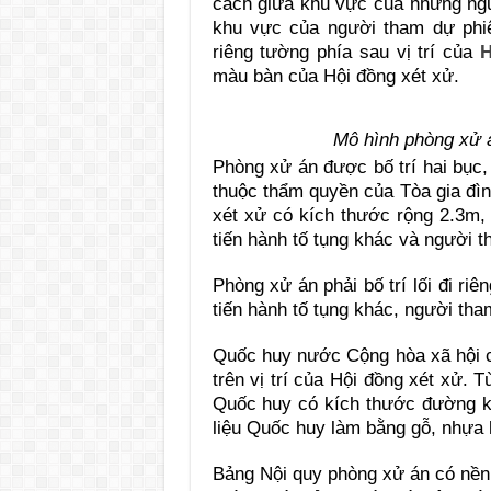
cách giữa khu vực của những ngườ
khu vực của người tham dự phi
riêng tường phía sau vị trí của
H
màu bàn của Hội đồng xét xử.
Mô hình phòng xử 
Phòng xử án được bố trí hai bục,
thuộc thẩm quyền của Tòa gia đì
xét xử có kích thước rộng 2.3m, 
tiến hành tố tụng khác và người t
Phòng xử án phải bố trí lối đi ri
tiến hành tố tụng khác, người tha
Quốc huy nước Cộng hòa xã hội c
trên vị trí của Hội đồng xét xử.
Quốc huy có kích thước đường k
liệu Quốc huy làm bằng gỗ, nhựa 
Bảng Nội quy phòng xử án có nền