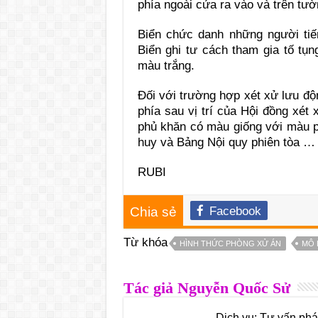
phía ngoài cửa ra vào và trên tườ
Biển chức danh những người ti
Biển ghi tư cách tham gia tố t
màu trắng.
Đối với trường hợp xét xử lưu đ
phía sau vị trí của Hội đồng xét
phủ khăn có màu giống với màu p
huy và Bảng Nội quy phiên tòa …
RUBI
Chia sẻ
Facebook
Từ khóa
HÌNH THỨC PHÒNG XỬ ÁN
MÔ 
Tác giả Nguyễn Quốc Sử
Dịch vụ: Tư vấn pháp