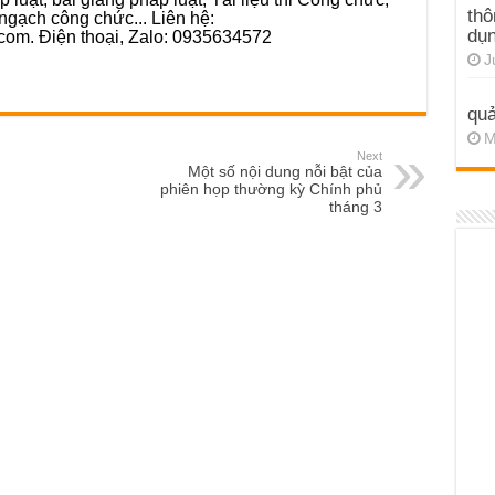
thô
ngạch công chức... Liên hệ:
dụn
com. Điện thoại, Zalo: 0935634572
J
quả
M
Next
Một số nội dung nỗi bật của
phiên họp thường kỳ Chính phủ
tháng 3