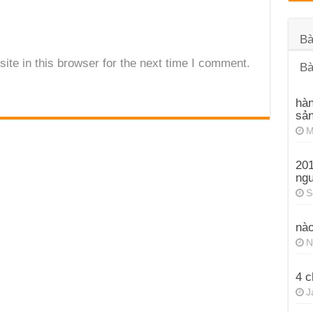
Bà
te in this browser for the next time I comment.
Bà
hàn
sả
M
201
ng
S
nào
N
4 c
J