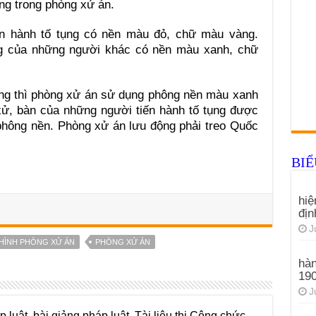
ng trong phòng xử án.
ến hành tố tụng có nền màu đỏ, chữ màu vàng.
ụng của những người khác có nền màu xanh, chữ
ộng thì phòng xử án sử dụng phông nền màu xanh
 xử, bàn của những người tiến hành tố tụng được
hông nền. Phòng xử án lưu động phải treo Quốc
BI
hiệ
đị
J
HÌNH PHÒNG XỬ ÁN
PHÒNG XỬ ÁN
hàn
19
J
 luật, bài giảng pháp luật, Tài liệu thi Công chức,