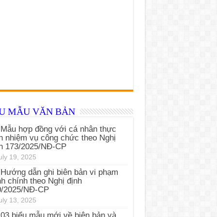
ỂU MẪU VĂN BẢN
Mẫu hợp đồng với cá nhân thực
n nhiệm vụ công chức theo Nghị
nh 173/2025/NĐ-CP
uly 19, 2025
Hướng dẫn ghi biên bản vi phạm
h chính theo Nghị định
0/2025/NĐ-CP
uly 13, 2025
03 biểu mẫu mới về biên bản và