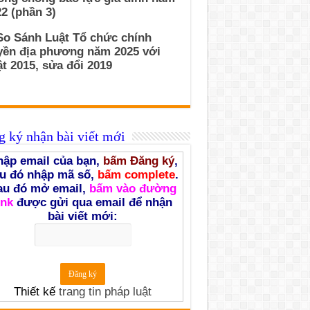
2 (phần 3)
So Sánh Luật Tổ chức chính
yền địa phương năm 2025 với
t 2015, sửa đổi 2019
 ký nhận bài viết mới
ập email của bạn,
bấm Đăng ký
,
u đó nhập mã số,
bấm complete
.
au đó mở email,
bấm vào đường
ink
được gửi qua email để nhận
bài viết mới:
Thiết kế
trang tin pháp luật