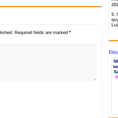
202
5. 
qu
Luậ
lished.
Required fields are marked
*
Đăng
Nh
sa
S
l