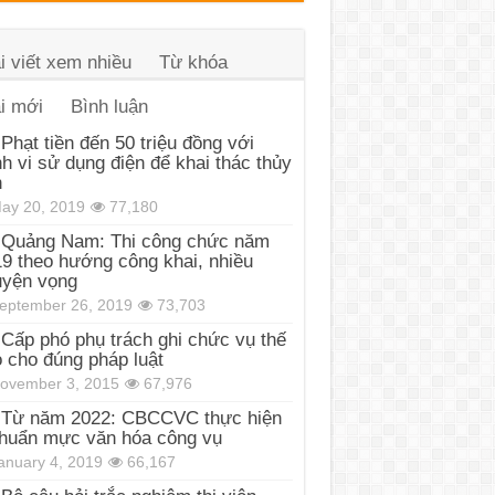
i viết xem nhiều
Từ khóa
i mới
Bình luận
Phạt tiền đến 50 triệu đồng với
h vi sử dụng điện để khai thác thủy
n
ay 20, 2019
77,180
Quảng Nam: Thi công chức năm
9 theo hướng công khai, nhiều
uyện vọng
eptember 26, 2019
73,703
Cấp phó phụ trách ghi chức vụ thế
 cho đúng pháp luật
ovember 3, 2015
67,976
Từ năm 2022: CBCCVC thực hiện
huẩn mực văn hóa công vụ
anuary 4, 2019
66,167