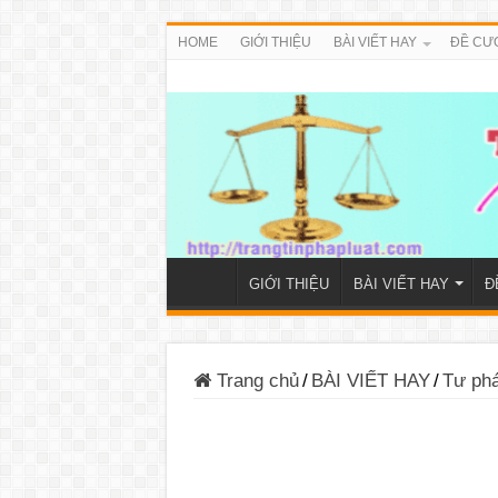
HOME
GIỚI THIỆU
BÀI VIẾT HAY
ĐỀ CƯ
GIỚI THIỆU
BÀI VIẾT HAY
Đ
Trang chủ
/
BÀI VIẾT HAY
/
Tư ph