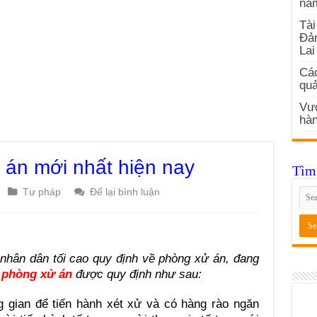
nă
Tài
Đản
Lai
Các
quả
Vướ
hàn
 án mới nhất hiện nay
Tìm 
Tư pháp
Để lại bình luận
nhân dân tối cao quy định về phòng xử án, đang
 phòng xử án
được quy định như sau:
 gian để tiến hành xét xử và có hàng rào ngăn