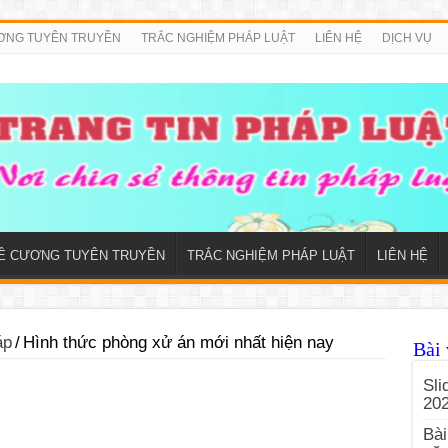
ƠNG TUYÊN TRUYỀN
TRẮC NGHIỆM PHÁP LUẬT
LIÊN HỆ
DỊCH VỤ
Ề CƯƠNG TUYÊN TRUYỀN
TRẮC NGHIỆM PHÁP LUẬT
LIÊN HỆ
áp
/
Hình thức phòng xử án mới nhất hiện nay
Bài 
Sli
20
Bài