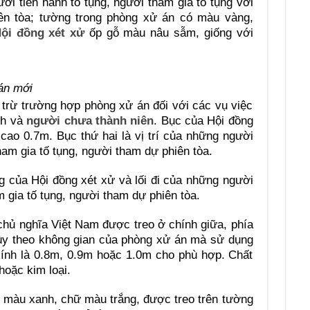
i tiến hành tố tụng, người tham gia tố tụng với
ên tòa; tường trong phòng xử án có màu vàng,
ội đồng xét xử
ốp gỗ màu nâu sẫm, giống với
án mới
 trừ trường hợp phòng xử án đối với các vụ việc
nh và
người chưa thành niên
. Bục của Hội đồng
cao 0.7m. Bục thứ hai là vị trí của những người
ham gia tố tụng, người tham dự phiên tòa.
êng của Hội đồng xét xử và lối đi của những người
m gia tố tụng, người tham dự phiên tòa.
hủ nghĩa Việt Nam được treo ở chính giữa, phía
 Tùy theo không gian của phòng xử án mà sử dụng
ính là 0.8m, 0.9m hoặc 1.0m cho phù hợp. Chất
hoặc kim loại.
 màu xanh, chữ màu trắng, được treo trên tường