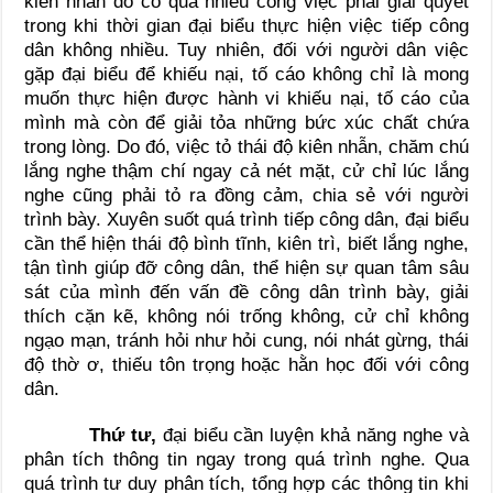
kiên nhẫn do có quá nhiều công việc phải giải quyết
trong khi thời gian đại biểu thực hiện việc tiếp công
dân không nhiều. Tuy nhiên, đối với người dân việc
gặp đại biểu để khiếu nại, tố cáo không chỉ là mong
muốn thực hiện được hành vi khiếu nại, tố cáo của
mình mà còn để giải tỏa những bức xúc chất chứa
trong lòng. Do đó, việc tỏ thái độ kiên nhẫn, chăm chú
lắng nghe thậm chí ngay cả nét mặt, cử chỉ lúc lắng
nghe cũng phải tỏ ra đồng cảm, chia sẻ với người
trình bày. Xuyên suốt quá trình tiếp công dân, đại biểu
cần thể hiện thái độ bình tĩnh, kiên trì, biết lắng nghe,
tận tình giúp đỡ công dân, thể hiện sự quan tâm sâu
sát của mình đến vấn đề công dân trình bày, giải
thích cặn kẽ, không nói trống không, cử chỉ không
ngạo mạn, tránh hỏi như hỏi cung, nói nhát gừng, thái
độ thờ ơ, thiếu tôn trọng hoặc hằn học đối với công
dân.
Thứ tư,
đại biểu cần luyện khả năng nghe và
phân tích thông tin ngay trong quá trình nghe. Qua
quá trình tư duy phân tích, tổng hợp các thông tin khi