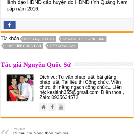
lãnh đạo HĐND cấp huyện do HĐND tỉnh Quảng Nam
cấp năm 2016.
Từ khóa
KHIẾU NẠI TỐ CÁO
KỸ NĂNG TIẾP CÔNG DÂN
LUẬT TIẾP CÔNG DÂN
TIẾP CÔNG DÂN
Tác giả Nguyễn Quốc Sử
Dịch vụ: Tư vấn pháp luật, bài giảng
pháp luật, Tài liệu thi Công chức, Viên
chức, thi nâng ngạch công chức... Liên
hệ: kesitinh355@gmail.com. Điện thoại,
Zalo: 0935634572
Previous
19 tiêu chí Nông thôn mới giai