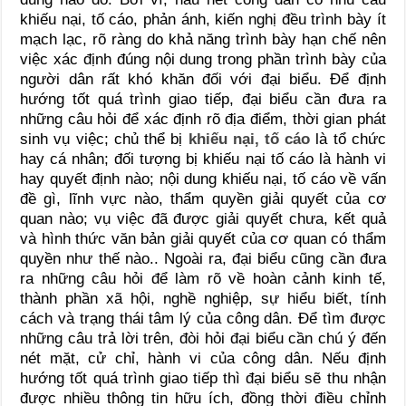
khiếu nại, tố cáo, phản ánh, kiến nghị đều trình bày ít
mạch lạc, rõ ràng do khả năng trình bày hạn chế nên
việc xác định đúng nội dung trong phần trình bày của
người dân rất khó khăn đối với đại biểu. Để định
hướng tốt quá trình giao tiếp, đại biểu cần đưa ra
những câu hỏi để xác định rõ địa điểm, thời gian phát
sinh vụ việc; chủ thể bị
khiếu nại, tố cáo
là tổ chức
hay cá nhân; đối tượng bị khiếu nại tố cáo là hành vi
hay quyết định nào; nội dung khiếu nại, tố cáo về vấn
đề gì, lĩnh vực nào, thẩm quyền giải quyết của cơ
quan nào; vụ việc đã được giải quyết chưa, kết quả
và hình thức văn bản giải quyết của cơ quan có thẩm
quyền như thế nào.. Ngoài ra, đại biểu cũng cần đưa
ra những câu hỏi để làm rõ về hoàn cảnh kinh tế,
thành phần xã hội, nghề nghiệp, sự hiểu biết, tính
cách và trạng thái tâm lý của công dân. Để tìm được
những câu trả lời trên, đòi hỏi đại biểu cần chú ý đến
nét mặt, cử chỉ, hành vi của công dân. Nếu định
hướng tốt quá trình giao tiếp thì đại biểu sẽ thu nhận
được nhiều thông tin hữu ích, đồng thời điều chỉnh