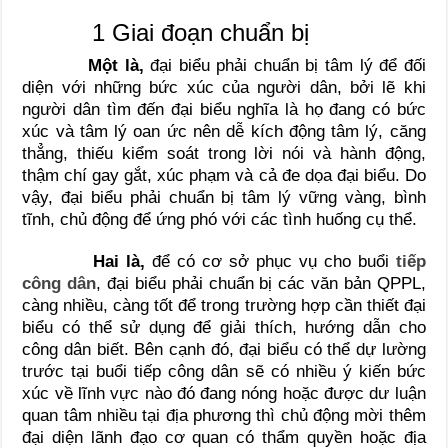
1 Giai đoạn chuẩn bị
Một là,
đại biểu phải chuẩn bị tâm lý để đối
diện với những bức xúc của người dân, bởi lẽ khi
người dân tìm đến đại biểu nghĩa là họ đang có bức
xúc và tâm lý oan ức nên dễ kích động tâm lý, căng
thẳng, thiếu kiểm soát trong lời nói và hành động,
thậm chí gay gắt, xúc phạm và cả đe dọa đại biểu. Do
vậy, đại biểu phải chuẩn bị tâm lý vững vàng, bình
tĩnh, chủ động để ứng phó với các tình huống cụ thể.
Hai là,
để có cơ sở phục vụ cho buổi
tiếp
công dân
, đại biểu phải chuẩn bị các văn bản QPPL,
càng nhiều, càng tốt để trong trường hợp cần thiết đại
biểu có thể sử dụng để giải thích, hướng dẫn cho
công dân biết. Bên cạnh đó, đại biểu có thể dự lường
trước tại buổi tiếp công dân sẽ có nhiều ý kiến bức
xúc về lĩnh vực nào đó đang nóng hoặc được dư luận
quan tâm nhiều tại địa phương thì chủ động mời thêm
đại diện lãnh đạo cơ quan có thẩm quyền hoặc địa