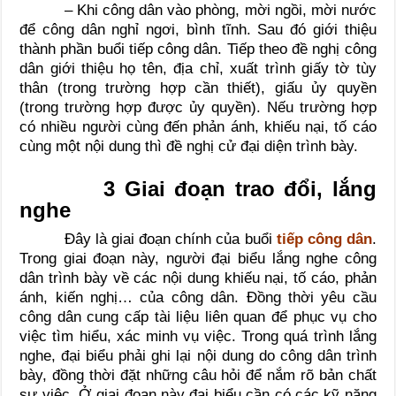
– Khi công dân vào phòng, mời ngồi, mời nước
để công dân nghỉ ngơi, bình tĩnh. Sau đó giới thiệu
thành phần buổi tiếp công dân. Tiếp theo đề nghị công
dân giới thiệu họ tên, địa chỉ, xuất trình giấy tờ tùy
thân (trong trường hợp cần thiết), giấu ủy quyền
(trong trường hợp được ủy quyền). Nếu trường hợp
có nhiều người cùng đến phản ánh, khiếu nại, tố cáo
cùng một nội dung thì đề nghị cử đại diện trình bày.
3 Giai đoạn trao đổi, lắng
nghe
Đây là giai đoạn chính của buổi
tiếp công dân
.
Trong giai đoạn này, người đại biểu lắng nghe công
dân trình bày về các nội dung khiếu nại, tố cáo, phản
ánh, kiến nghị… của công dân. Đồng thời yêu cầu
công dân cung cấp tài liệu liên quan để phục vụ cho
việc tìm hiểu, xác minh vụ việc. Trong quá trình lắng
nghe, đại biểu phải ghi lại nội dung do công dân trình
bày, đồng thời đặt những câu hỏi để nắm rõ bản chất
sự việc. Ở giai đoạn này đại biểu cần có các kỹ năng