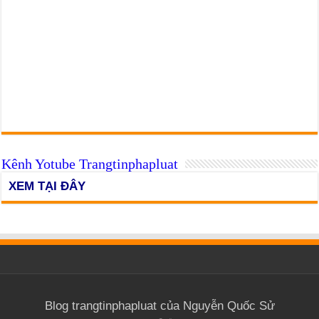
Kênh Yotube Trangtinphapluat
XEM TẠI ĐÂY
Blog trangtinphapluat của Nguyễn Quốc Sử