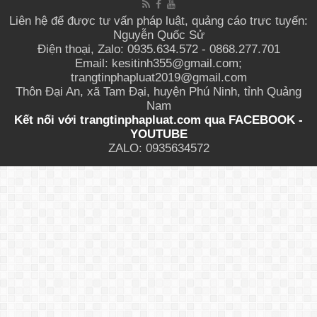
Liên hệ để được tư vấn pháp luật, quảng cáo trực tuyến:
Nguyễn Quốc Sử
Điện thoại, Zalo: 0935.634.572 - 0868.277.701
Email: kesitinh355@gmail.com;
trangtinphapluat2019@gmail.com
Thôn Đại An, xã Tam Đại, huyện Phú Ninh, tỉnh Quảng
Nam
Kết nối với trangtinphapluat.com qua
FACEBOOK
-
YOUTUBE
ZALO: 0935634572