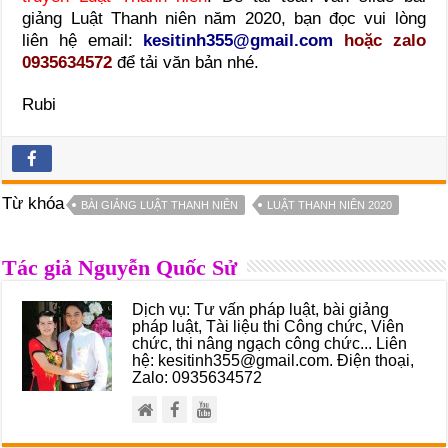
giảng Luật Thanh niên năm 2020, bạn đọc vui lòng
liên hệ email:
kesitinh355@gmail.com
hoặc zalo
0935634572
để tải văn bản nhé.
Rubi
Từ khóa
BÀI GIẢNG LUẬT THANH NIÊN
LUẬT THANH NIÊN 2020
Tác giả Nguyễn Quốc Sử
Dịch vụ: Tư vấn pháp luật, bài giảng
pháp luật, Tài liệu thi Công chức, Viên
chức, thi nâng ngạch công chức... Liên
hệ: kesitinh355@gmail.com. Điện thoại,
Zalo: 0935634572