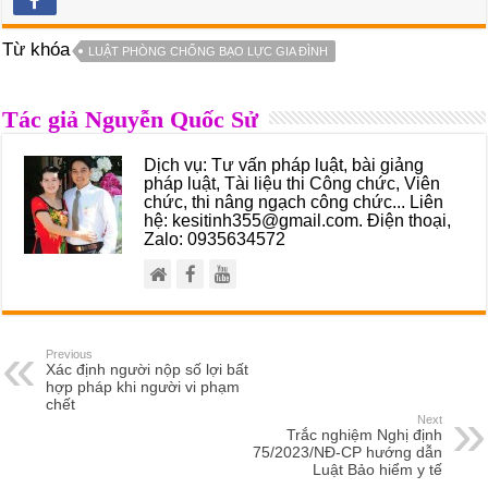
Từ khóa
LUẬT PHÒNG CHỐNG BẠO LỰC GIA ĐÌNH
Tác giả Nguyễn Quốc Sử
Dịch vụ: Tư vấn pháp luật, bài giảng
pháp luật, Tài liệu thi Công chức, Viên
chức, thi nâng ngạch công chức... Liên
hệ: kesitinh355@gmail.com. Điện thoại,
Zalo: 0935634572
Previous
Xác định người nộp số lợi bất
hợp pháp khi người vi phạm
chết
Next
Trắc nghiệm Nghị định
75/2023/NĐ-CP hướng dẫn
Luật Bảo hiểm y tế