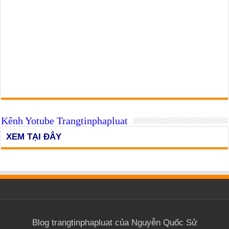
Kênh Yotube Trangtinphapluat
XEM TẠI ĐÂY
Blog trangtinphapluat của Nguyễn Quốc Sử