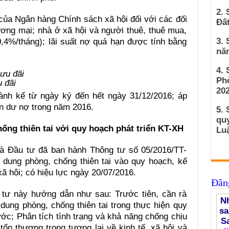
2. 
ủa Ngân hàng Chính sách xã hội đối với các đối
Đất
ương mại; nhà ở xã hội và người thuê, thuê mua,
3. 
,4%/tháng); lãi suất nợ quá hạn được tính bằng
nă
4.
Ph
u đãi
202
hành kể từ ngày ký đến hết ngày 31/12/2016; áp
n dư nợ trong năm 2016.
5. 
qu
ống thiên tai với quy hoạch phát triển KT-XH
Luậ
à Đầu tư đã ban hành Thông tư số 05/2016/TT-
dung phòng, chống thiên tai vào quy hoạch, kế
xã hội; có hiệu lực ngày 20/07/2016.
Đăng
 tư này hướng dẫn như sau: Trước tiên, cần rà
Nh
 dung phòng, chống thiên tai trong thực hiện quy
sa
ước; Phân tích tình trạng và khả năng chống chịu
S
 tổn thương trong tương lai về kinh tế, xã hội và