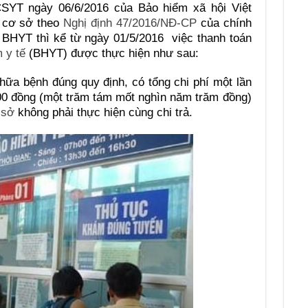
-CSYT
ngày 06/6/2016 của Bảo hiểm xã hội Việt
 cơ s
ở
theo
Nghị định 47/2016/NĐ-CP
c
ủ
a chính
 BHYT thì kể từ ngày 01/5/2016 việc thanh toán
 y tế
(BHYT) được thực hiện như sau:
chữa bệnh đúng qu
y
định, có tổng chi phí một l
ầ
n
00 đồng (một trăm tám mốt nghìn năm trăm đ
ồ
ng)
 sở
không phải thực hiện cùng chi trả.