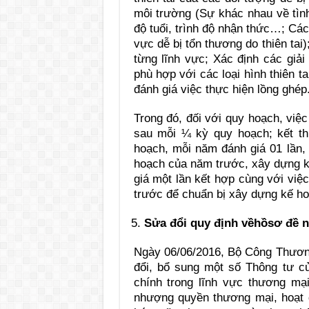
môi trường (Sự khác nhau về tình 
độ tuổi, trình độ nhận thức…; Cá
vực dễ bị tổn thương do thiên tai
từng lĩnh vực; Xác định các giải
phù hợp với các loại hình thiên t
đánh giá việc thực hiện lồng ghép
Trong đó, đối với quy hoạch, việ
sau mỗi ¼ kỳ quy hoạch; kết th
hoạch, mỗi năm đánh giá 01 lần, 
hoạch của năm trước, xây dựng k
giá một lần kết hợp cùng với việ
trước để chuẩn bị xây dựng kế 
Sửa đổi quy định về
hồ
sơ đề 
Ngày 06/06/2016, Bộ Công Thươn
đổi, bổ sung một số Thông tư 
chính trong lĩnh vực thương mại
nhượng quyền thương mại, hoạt