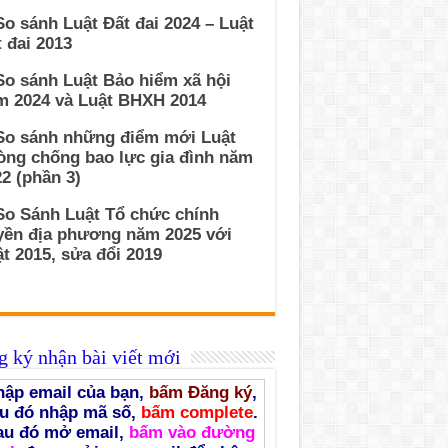
So sánh Luật Đất đai 2024 – Luật
 đai 2013
So sánh Luật Bảo hiểm xã hội
m 2024 và Luật BHXH 2014
 So sánh những điểm mới Luật
òng chống bao lực gia đình năm
2 (phần 3)
So Sánh Luật Tổ chức chính
yền địa phương năm 2025 với
t 2015, sửa đổi 2019
 ký nhận bài viết mới
ập email của bạn,
bấm Đăng ký
,
u đó nhập mã số,
bấm complete
.
au đó mở email,
bấm vào đường