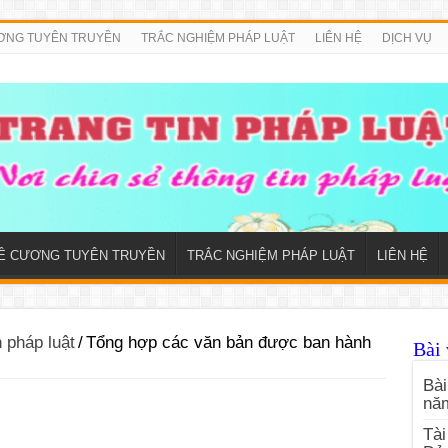
ƠNG TUYÊN TRUYỀN
TRẮC NGHIỆM PHÁP LUẬT
LIÊN HỆ
DỊCH VỤ
Ề CƯƠNG TUYÊN TRUYỀN
TRẮC NGHIỆM PHÁP LUẬT
LIÊN HỆ
n pháp luật
/
Tổng hợp các văn bản được ban hành
Bài 
Bài
nă
Tài