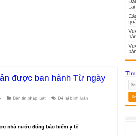
Đản
Lai
Các
quả
Vướ
hàn
Vư
bản
Tìm 
bản được ban hành Từ ngày
6
Bản tin pháp luật
Để lại bình luận
ợc nhà nước đóng bảo hiểm y tế