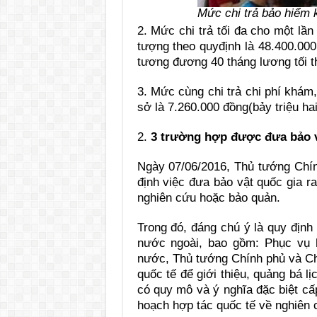
Mức chi trả bảo hiểm k
2. Mức chi trả tối đa cho một lần
tượng theo qu
y
định là 48.400.00
tương đương 40 tháng lương tối t
3. Mức cùng chi trả chi phí khám
sở là 7.260.000 đồn
g
(bảy triệu h
2.
3 trường hợp được đưa bảo v
Ngày 07/06/2016, Thủ tướng Chí
định việc đưa bảo vật quốc gia ra
nghiên cứu hoặc bảo quản.
Trong đó, đáng chú ý là quy định
nước ngoài, bao gồm: Phục vụ h
nước, Thủ tướng Chính phủ và Chủ
quốc tế để giới thiệu, quảng bá 
có quy mô và ý nghĩa đặc biệt cấ
hoạch hợp tác quốc tế về nghiên 