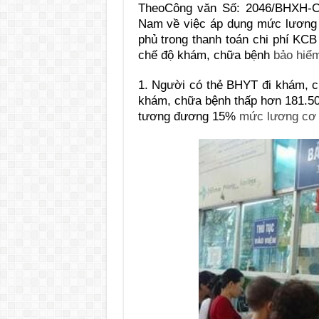
Theo
Công văn Số: 2046/BHXH
Nam về việc
áp dụng mức lương
phủ trong thanh toán chi phí KCB
chế độ khám, chữa bệnh
bảo hiểm
1. Ngư
ờ
i có thẻ BHYT đi khám, 
khám, ch
ữ
a bệ
nh
th
ấ
p hơn 181.5
tương đương 15%
mức lương cơ