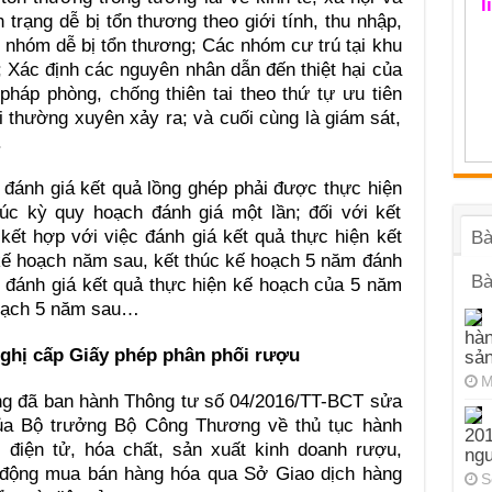
l
trạng dễ bị tổn thương theo giới tính, thu nhập,
c nhóm dễ bị tổn thương; Các nhóm cư trú tại khu
); Xác định các nguyên nhân dẫn đến thiệt hại của
 pháp phòng, chống thiên tai theo thứ tự ưu tiên
ai thường xuyên xảy ra; và cuối cùng là giám sát,
.
c đánh giá kết quả lồng ghép phải được thực hiện
úc kỳ quy hoạch đánh giá một lần; đối với kết
kết hợp với việc đánh giá kết quả thực hiện kết
Bà
ế hoạch năm sau, kết thúc kế hoạch 5 năm đánh
Bà
c đánh giá kết quả thực hiện kế hoạch của 5 năm
hoạch 5 năm sau…
hàn
nghị cấp
Giấy phép
phân phối rượu
sả
M
g đã ban hành Thông tư số 04/2016/TT-BCT sửa
của Bộ trưởng Bộ Công Thương về thủ tục hành
201
 điện tử, hóa chất, sản xuất kinh doanh rượu,
ng
 động mua bán hàng hóa qua Sở Giao dịch hàng
S