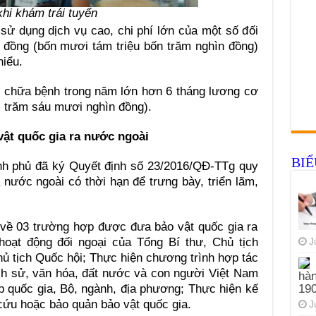
hi khám trái tuyến
 sử dụng dịch vụ cao, chi phí lớn của một số đ
ố
i
0 đồng (bốn mươi tám triệu bốn trăm nghìn đ
ồ
ng)
hi
ể
u.
, chữa bệnh trong năm l
ớ
n hơn 6 tháng l
ươ
ng cơ
ai trăm sáu mươi nghìn đồng).
ật quốc gia ra nước ngoài
BI
nh phủ đã ký Quyết định số 23/2016/QĐ-TTg quy
 nước ngoài có thời hạn để trưng bày, triển lãm,
 về 03 trường hợp được đưa bảo vật quốc gia ra
oạt động đối ngoại của Tổng Bí thư, Chủ tịch
J
 tịch Quốc hội; Thực hiện chương trình hợp tác
lịch sử, văn hóa, đất nước và con người Việt Nam
hàn
19
p quốc gia, Bộ, ngành, địa phương; Thực hiện kế
cứu hoặc bảo quản bảo vật quốc gia.
J