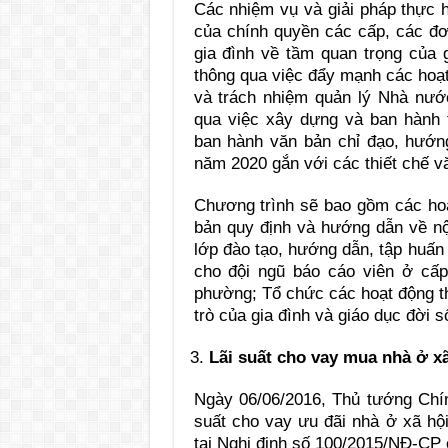
Các nhiệm vụ và giải pháp thực 
của chính quyền các cấp, các đơn
gia đình về tầm quan trọng của g
thông qua việc đẩy mạnh các hoạt
và trách nhiệm quản lý Nhà nước
qua việc xây dựng và ban hành 
ban hành văn bản chỉ đạo, hướng
năm 2020 gắn với các thiết chế 
Chương trình sẽ bao gồm các ho
bản quy định và hướng dẫn về nộ
lớp đào tạo, hướng dẫn, tập huấn
cho đội ngũ báo cáo viên ở cấp 
phường; Tổ chức các hoạt động th
trò của gia đình và giáo dục đời 
Lãi suất cho vay mua nhà ở x
Ngày 06/06/2016, Thủ tướng Chí
suất cho vay ưu đãi nhà ở xã hội
tại Nghị định số 100/2015/NĐ-CP 