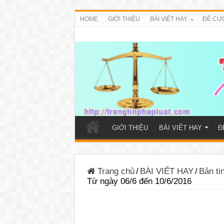
HOME
GIỚI THIỆU
BÀI VIẾT HAY
ĐỀ CƯ
GIỚI THIỆU
BÀI VIẾT HAY
Đ
Trang chủ
/
BÀI VIẾT HAY
/
Bản ti
Từ ngày 06/6 đến 10/6/2016