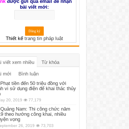
ink
được gửi qua email để nhận
bài viết mới:
Thiết kế
trang tin pháp luật
i viết xem nhiều
Từ khóa
i mới
Bình luận
Phạt tiền đến 50 triệu đồng với
h vi sử dụng điện để khai thác thủy
n
ay 20, 2019
77,179
Quảng Nam: Thi công chức năm
9 theo hướng công khai, nhiều
uyện vọng
eptember 26, 2019
73,703