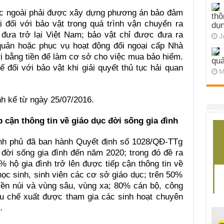
ớc ngoài phải được xây dựng phương án bảo đảm
thô
i đối với bảo vật trong quá trình vận chuyển ra
dụn
 đưa trở lại Việt Nam; bảo vật chỉ được đưa ra
J
quản hoặc phục vụ hoạt động đối ngoại cấp Nhà
rị bằng tiền để làm cơ sở cho việc mua bảo hiểm.
quả
ế đối với bảo vật khi giải quyết thủ tục hải quan
M
nh kể từ ngày 25/07/2016.
p cận thông tin về giáo dục đời sống gia đình
nh phủ đã ban hành Quyết định số 1028/QĐ-TTg
đời sống gia đình đến năm 2020; trong đó đề ra
% hộ gia đình trở lên được tiếp cận thông tin về
học sinh, sinh viên các cơ sở giáo dục; trên 50%
iền núi và vùng sâu, vùng xa; 80% cán bộ, công
hu chế xuất được tham gia các sinh hoạt chuyên
…