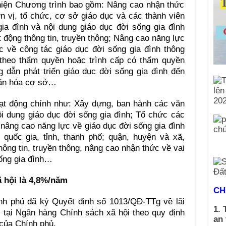
hiện Chương trình bao gồm: Nâng cao nhận thức
 vị, tổ chức, cơ sở giáo dục và các thành viên
ia đình và nội dung giáo dục đời sống gia đình
 động thông tin, truyền thông; Nâng cao năng lực
 về công tác giáo dục đời sống gia đình thông
theo thẩm quyền hoặc trình cấp có thẩm quyền
 dẫn phát triển giáo dục đời sống gia đình đến
văn hóa cơ sở…
ạt động chính như: Xây dựng, ban hành các văn
i dung giáo dục đời sống gia đình; Tổ chức các
 nâng cao năng lực về giáo dục đời sống gia đình
quốc gia, tỉnh, thanh phố; quận, huyện và xã,
ông tin, truyền thông, nâng cao nhận thức về vai
sống gia đình…
ã hội là 4,8%/năm
CH
nh phủ đã ký Quyết định số 1013/QĐ-TTg về lãi
1. 
 tại Ngân hàng Chính sách xã hội theo quy định
an
của Chính phủ.