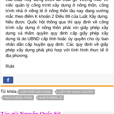
việc quản lý công trình xây dựng ở nông thôn, công
trình nhà ở riêng lẻ ở nông thôn lâu nay đang vướng
mắc theo điểm K khoản 2 Điều 89 của Luật Xây dựng.
Nếu được Quốc hội thông qua thì quy định về công
trình xây dựng ở nông thôn phải xin giấy phép xây
dựng và thẩm quyền quy định cấp giấy phép xây
dựng là do UBND cấp tỉnh hoặc ủy quyền cho ủy ban
nhân dân cấp huyện quy định. Các quy định về giấy
phép xây dựng phải phù hợp với tình hình thực tế ở
địa phương.
Rubi
Từ khóa
GIẤY PHÉP XÂY DỰNG
LUẬT XÂY DỰNG SỬA ĐỔI
NHÀ Ở NÔNG THÔN
NHÀ Ở RIÊNG LẺ
Tác giả Nguyễn Quốc Sử