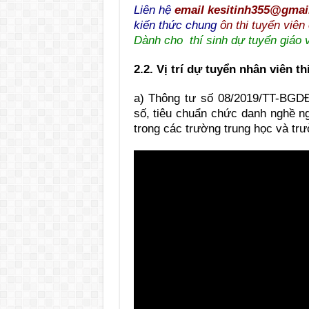
Liên hệ
email kesitinh355@gmai
kiến thức chung
ôn thi tuyển viê
Dành cho thí sinh dự tuyển giáo v
2.2.
Vị trí dự tuyển nhân viên th
a) Thông tư số 08/2019/TT-BGD
số, tiêu chuẩn chức danh nghề ng
trong các trường trung học và trư