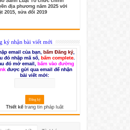
So Sánh Luật Tổ chức chính
yền địa phương năm 2025 với
t 2015, sửa đổi 2019
 ký nhận bài viết mới
ập email của bạn,
bấm Đăng ký
,
u đó nhập mã số,
bấm complete
.
au đó mở email,
bấm vào đường
ink
được gửi qua email để nhận
bài viết mới:
Thiết kế
trang tin pháp luật