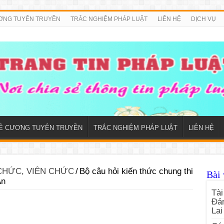
ƠNG TUYÊN TRUYỀN
TRẮC NGHIỆM PHÁP LUẬT
LIÊN HỆ
DỊCH VỤ
Ề CƯƠNG TUYÊN TRUYỀN
TRẮC NGHIỆM PHÁP LUẬT
LIÊN HỆ
 CHỨC, VIÊN CHỨC
/
Bộ câu hỏi kiến thức chung thi
Bài 
An
Tài
Đản
Lai