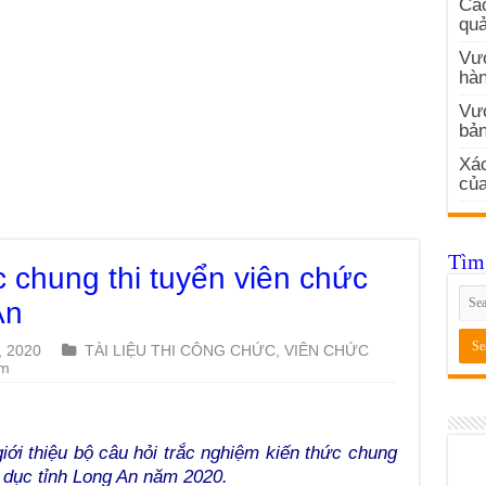
Các
quả
Vướ
hàn
Vư
bản
Xác
củ
Tìm 
c chung thi tuyển viên chức
An
, 2020
TÀI LIỆU THI CÔNG CHỨC, VIÊN CHỨC
em
iới thiệu bộ câu hỏi trắc nghiệm kiến thức chung
o dục tỉnh Long An năm 2020.