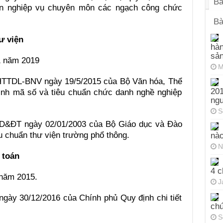
Bà
ẩn nghiệp vụ chuyên môn các ngạch công chức
Bà
ư viện
hàn
sả
1 năm 2019
M
HTTDL-BNV ngày 19/5/2015 của Bộ Văn hóa, Thể
201
định mã số và tiêu chuẩn chức danh nghề nghiệp
ng
S
GD&ĐT ngày 02/01/2003 của Bộ Giáo dục và Đào
u chuẩn thư viện trường phổ thông.
nào
N
 toán
4 c
 năm 2015.
J
gày 30/12/2016 của Chính phủ Quy định chi tiết
chứ
S