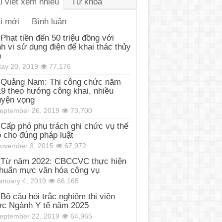
i viết xem nhiều
Từ khóa
i mới
Bình luận
Phạt tiền đến 50 triệu đồng với
h vi sử dụng điện để khai thác thủy
n
ay 20, 2019
77,176
Quảng Nam: Thi công chức năm
9 theo hướng công khai, nhiều
uyện vọng
eptember 26, 2019
73,700
Cấp phó phụ trách ghi chức vụ thế
 cho đúng pháp luật
ovember 3, 2015
67,972
Từ năm 2022: CBCCVC thực hiện
huẩn mực văn hóa công vụ
anuary 4, 2019
66,165
Bộ câu hỏi trắc nghiệm thi viên
c Ngành Y tế năm 2025
eptember 22, 2019
64,965