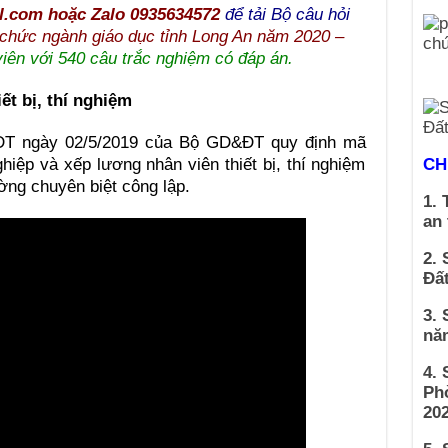
l.com hoặc Zalo 0935634572
để tải Bộ câu hỏi
n chức ngành giáo dục tỉnh Long An năm 2020 –
iên với 540 câu trắc nghiệm có đáp án.
iết bị, thí nghiệm
ĐT ngày 02/5/2019 của Bộ GD&ĐT quy định mã
hiệp và xếp lương nhân viên thiết bị, thí nghiệm
CH
ờng chuyên biệt công lập.
1. 
an
2. 
Đất
3. 
nă
4.
Ph
202