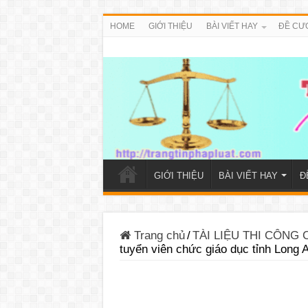
HOME
GIỚI THIỆU
BÀI VIẾT HAY
ĐỀ CƯ
GIỚI THIỆU
BÀI VIẾT HAY
Đ
Trang chủ
/
TÀI LIỆU THI CÔNG
tuyển viên chức giáo dục tỉnh Long 