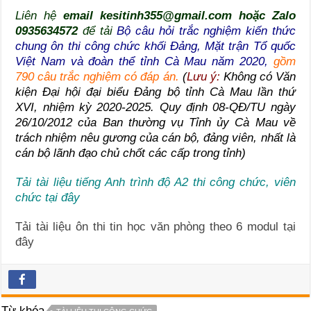
Liên hệ
email kesitinh355@gmail.com hoặc Zalo
0935634572
để tải
Bộ câu hỏi trắc nghiệm kiến thức
chung ôn thi công chức khối Đảng, Mặt trận Tổ quốc
Việt Nam và đoàn thể tỉnh Cà Mau năm 2020,
gồm
790 câu trắc nghiệm có đáp án.
(
Lưu ý:
Không có Văn
kiện Đại hội đại biểu Đảng bộ tỉnh Cà Mau lần thứ
XVI, nhiệm kỳ 2020-2025. Quy định 08-QĐ/TU ngày
26/10/2012 của Ban thường vụ Tỉnh ủy Cà Mau về
trách nhiệm nêu gương của cán bộ, đảng viên, nhất là
cán bộ lãnh đạo chủ chốt các cấp trong tỉnh)
Tải tài liệu tiếng Anh trình độ A2 thi công chức, viên
chức tại đây
Tải tài liệu ôn thi tin học văn phòng theo 6 modul tại
đây
Từ khóa