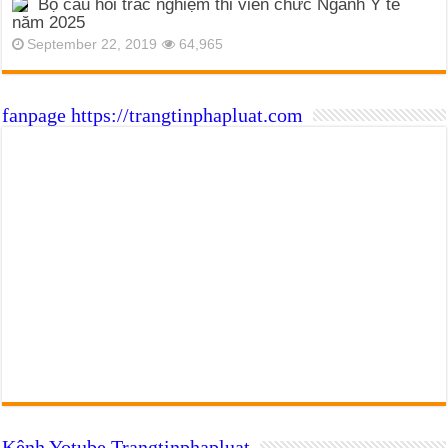
Bộ câu hỏi trắc nghiệm thi viên chức Ngành Y tế
năm 2025
September 22, 2019
64,965
fanpage https://trangtinphapluat.com
Kênh Yotube Trangtinphapluat