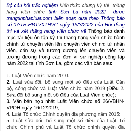
Bộ câu hỏi trắc nghiệm
kiến thức chung kỳ thi thăng
hạng viên chức
tỉnh Sơn La năm 2022 được
trangtinphapluat.com biên soạn dựa theo Thông báo
số 07/TB-HĐTVXTHVC ngày 15/3/2022 của Hội đồng
thi và xét thăng hạng viên chức về
Thông báo danh
mục tài liệu ôn tập kỳ thi thăng hạng viên chức hành
chính từ chuyên viên lên chuyên viên chính; từ nhân
viên, cán sự và tương đương lên chuyên viên và
tương đương trong các đơn vị sự nghiệp công lập
năm 2022 tại tỉnh Sơn La, gồm các văn bản sau:
1.
Luật Viên chức năm 2010
.
2.
Luật sửa đổi, bổ sung một số điều của Luật Cán
bộ, công chức và Luật Viên chức năm 2019
(Điều 2.
Sửa đổi bổ sung một số điều của Luật Viên chức);
3. Văn bản hợp nhất Luật Viên chức số 26/VBHN-
VPQH ngày 16/12/2019;
4. L
uật Tổ chức Chính quyền địa phương năm 2015
;
5.
Luật sửa đổi, bổ sung một số điều của Luật Tổ
chức Chính phủ và Luật Tổ chức chính quyền địa