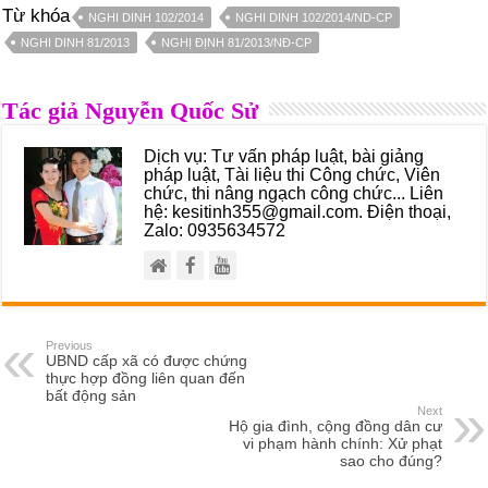
Từ khóa
NGHI DINH 102/2014
NGHI DINH 102/2014/ND-CP
NGHI DINH 81/2013
NGHỊ ĐỊNH 81/2013/NĐ-CP
Tác giả Nguyễn Quốc Sử
Dịch vụ: Tư vấn pháp luật, bài giảng
pháp luật, Tài liệu thi Công chức, Viên
chức, thi nâng ngạch công chức... Liên
hệ: kesitinh355@gmail.com. Điện thoại,
Zalo: 0935634572
Previous
UBND cấp xã có được chứng
thực hợp đồng liên quan đến
bất động sản
Next
Hộ gia đình, cộng đồng dân cư
vi phạm hành chính: Xử phạt
sao cho đúng?