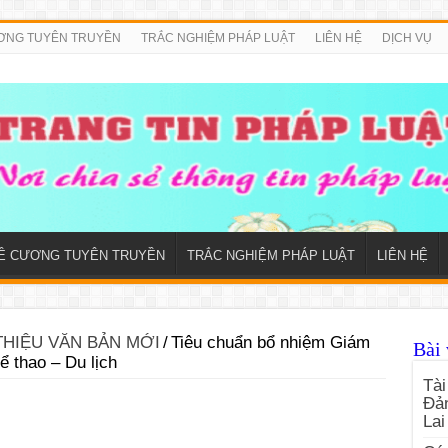
ƠNG TUYÊN TRUYỀN
TRẮC NGHIỆM PHÁP LUẬT
LIÊN HỆ
DỊCH VỤ
Ề CƯƠNG TUYÊN TRUYỀN
TRẮC NGHIỆM PHÁP LUẬT
LIÊN HỆ
THIỆU VĂN BẢN MỚI
/
Tiêu chuẩn bổ nhiệm Giám
Bài 
 thao – Du lịch
Tài
Đản
Lai