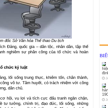
m đốc Sở Văn hóa Thể thao Du lịch
 ích Đảng, quốc gia – dân tộc, nhân dân, tập thể
 hành nghiêm sự phân công của tổ chức và hoàn
BI
tổ chức kỷ luật
hiệ
đị
g, lối sống trung thực, khiêm tốn, chân thành,
J
í công vô tư. Tâm huyết, có trách nhiệm với công
ựng, dân chủ.
hàn
19
, cơ hội, vụ lợi và tích cực đấu tranh ngăn chặn,
J
về tư tưởng, chính trị, đạo đức, lối sống, những