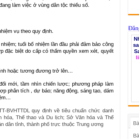
đang làm việc ở vùng dân tộc thiểu số.
Đăng
hiệm vụ theo quy định.
Nh
 nhiệm; tuổi bổ nhiệm lần đầu phải đảm bảo công
sa
p đặc biệt do cấp có thẩm quyền xem xét, quyết
S
l
ính hoặc tương đương trở lên…
 đổi mới, tầm nhìn chiến lược; phương pháp làm
hợp phân tích , dự báo; năng động, sáng tạo, dám
hiệm…
/TT-BVHTTDL quy định về tiêu chuẩn chức danh
 hóa, Thể thao và Du lịch; Sở Văn hóa và Thể
Bà
ân dân tỉnh, thành phố trực thuộc Trung ương
Bà