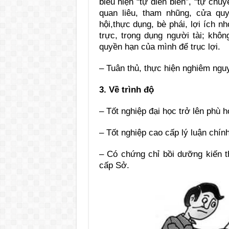
biểu hiện “tự diễn biến”, “tự chu
quan liêu, tham nhũng, cửa quy
hội,thực dụng, bè phái, lợi ích n
trực, trọng dụng người tài; khô
quyền hạn của mình để trục lợi.
– Tuân thủ, thực hiện nghiêm nguy
3. Về trình độ
– Tốt nghiệp đại học trở lên phù hợ
– Tốt nghiệp cao cấp lý luận chín
– Có chứng chỉ bồi dưỡng kiến t
cấp Sở.