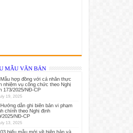
ỂU MẪU VĂN BẢN
Mẫu hợp đồng với cá nhân thực
n nhiệm vụ công chức theo Nghị
nh 173/2025/NĐ-CP
uly 19, 2025
Hướng dẫn ghi biên bản vi phạm
h chính theo Nghị định
0/2025/NĐ-CP
uly 13, 2025
03 biểu mẫu mới về biên bản và