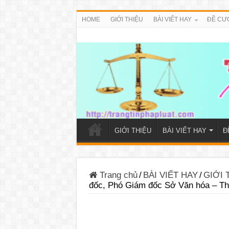
HOME
GIỚI THIỆU
BÀI VIẾT HAY
ĐỀ CƯ
GIỚI THIỆU
BÀI VIẾT HAY
Đ
Trang chủ
/
BÀI VIẾT HAY
/
GIỚI 
đốc, Phó Giám đốc Sở Văn hóa – Thể