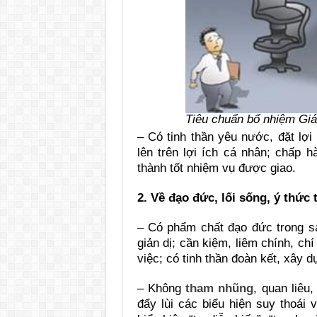
Tiêu chuẩn bổ nhiệm Giá
– Có tinh thần yêu nước, đặt lợi
lên trên lợi ích cá nhân; chấp
thành tốt nhiệm vụ được giao.
2. Về đạo đức, lối sống, ý thức 
– Có phẩm chất đạo đức trong sán
giản dị; cần kiệm, liêm chính, ch
việc; có tinh thần đoàn kết, xây d
– Không
tham nhũng
, quan liêu
đẩy lùi các biểu hiện suy thoái 