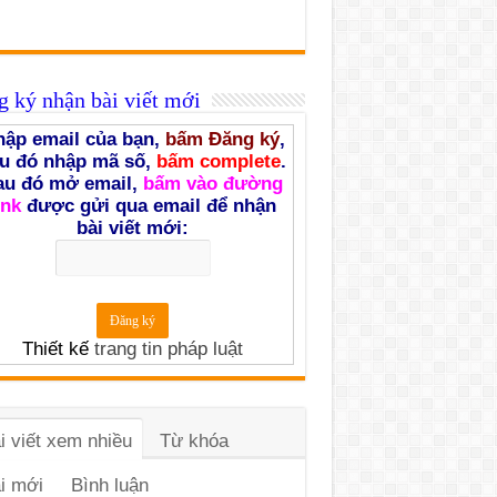
 ký nhận bài viết mới
ập email của bạn,
bấm Đăng ký
,
u đó nhập mã số,
bấm complete
.
au đó mở email,
bấm vào đường
ink
được gửi qua email để nhận
bài viết mới:
Thiết kế
trang tin pháp luật
i viết xem nhiều
Từ khóa
i mới
Bình luận