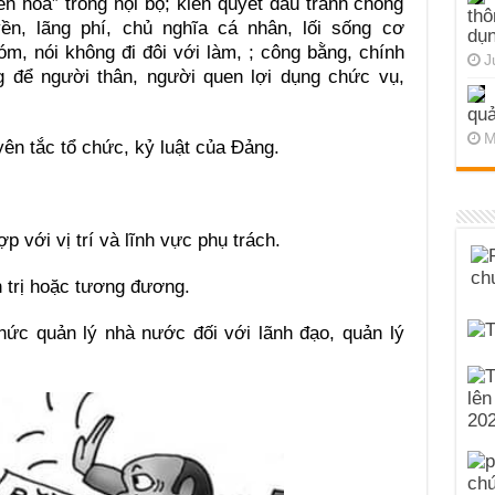
yển hóa” trong nội bộ; kiên quyết đấu tranh chống
thô
ền, lãng phí, chủ nghĩa cá nhân, lối sống cơ
dụn
hóm, nói không đi đôi với làm, ; công bằng, chính
J
ng để người thân, người quen lợi dụng chức vụ,
quả
M
ên tắc tổ chức, kỷ luật của Đảng.
p với vị trí và lĩnh vực phụ trách.
h trị hoặc tương đương.
hức quản lý nhà nước đối với lãnh đạo, quản lý