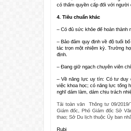
có thẩm quyền cấp đối với người 
4. Tiêu chuẩn khác
– Có đủ sức khỏe để hoàn thành n
– Bảo đảm quy định về độ tuổi bổ
tác trọn một nhiệm kỳ. Trường hợ
định.
– Đang giữ ngạch chuyên viên ch
– Về năng lực uy tín: Có tư duy
việc khoa học; có năng lực tổng 
nghĩ dám làm, dám chịu trách n
Tải toàn văn Thông tư 09/2019
Giám đốc, Phó Giám đốc Sở Văn
thao; Sở Du lịch thuộc Ủy ban nh
Rubi