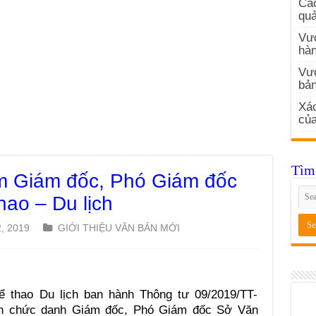
Các
quả
Vướ
hàn
Vư
bản
Xác
củ
Tìm 
m Giám đốc, Phó Giám đốc
ao – Du lịch
, 2019
GIỚI THIỆU VĂN BẢN MỚI
ể thao Du lịch ban hành Thông tư 09/2019/TT-
ẩn chức danh Giám đốc, Phó Giám đốc Sở Văn