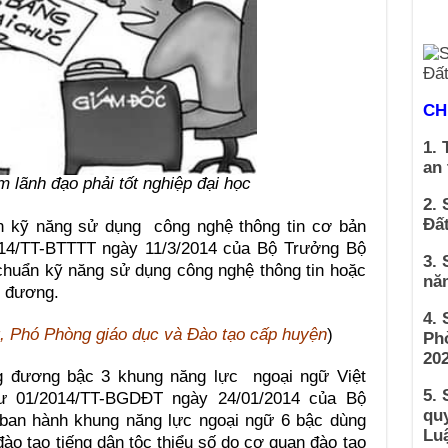
CH
1. 
an
 lãnh đạo phải tốt nghiệp đại học
2. 
Đất
ẩn kỹ năng sử dụng công nghệ thông tin cơ bản
2014/TT-BTTTT ngày 11/3/2014 của Bộ Trưởng Bộ
3. 
chuẩn kỹ năng sử dụng công nghệ thông tin hoặc
nă
g đương.
4.
, Phó Phòng giáo dục và Đào tạo cấp huyện
)
Ph
202
g đương bậc 3 khung năng lực ngoại ngữ Việt
5. 
tư 01/2014/TT-BGDĐT ngày 24/01/2014 của Bộ
qu
ban hành khung năng lực ngoại ngữ 6 bậc dùng
Luậ
ào tạo tiếng dân tộc thiểu số do cơ quan đào tạo