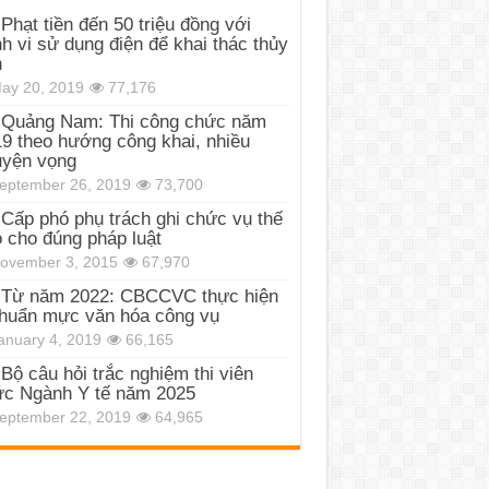
Phạt tiền đến 50 triệu đồng với
h vi sử dụng điện để khai thác thủy
n
ay 20, 2019
77,176
Quảng Nam: Thi công chức năm
9 theo hướng công khai, nhiều
uyện vọng
eptember 26, 2019
73,700
Cấp phó phụ trách ghi chức vụ thế
 cho đúng pháp luật
ovember 3, 2015
67,970
Từ năm 2022: CBCCVC thực hiện
huẩn mực văn hóa công vụ
anuary 4, 2019
66,165
Bộ câu hỏi trắc nghiệm thi viên
c Ngành Y tế năm 2025
eptember 22, 2019
64,965