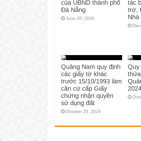
của UBND thành phố
tác 
Đà Nẵng
trợ, 
Nhà 
June 20, 2026
Dec
Quảng Nam quy định
Quy 
các giấy tờ khác
thửa
trước 15/10/1993 làm
Quả
căn cứ cấp Giấy
202
chứng nhận quyền
Oct
sử dụng đất
October 20, 2024