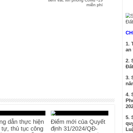
miễn phí
CH
1. 
an
2. 
Đất
3. 
nă
4.
Ph
202
5. 
g dẫn thực hiện
Điểm mới của Quyết
qu
h tự, thủ tục công
định 31/2024/QĐ-
Luậ