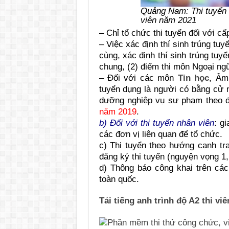
Quảng Nam: Thi tuyển 
viên năm 2021
– Chỉ tổ chức thi tuyển đối với c
– Việc xác định thí sinh trúng tuy
cùng, xác định thí sinh trúng tuyể
chung, (2) điểm thi môn Ngoại ng
– Đối với các môn
Tin học
, Âm
tuyển dụng là người có bằng cử 
dưỡng nghiệp vụ sư phạm theo đú
năm 2019
.
b) Đối với thi tuyển nhân viên
: g
các đơn vị liên quan để tổ chức.
c) Thi tuyển theo hướng cạnh tra
đăng ký thi tuyển (nguyện vọng 1, 
d) Thông báo công khai trên các
toàn quốc.
Tải tiếng anh trình độ A2 thi vi