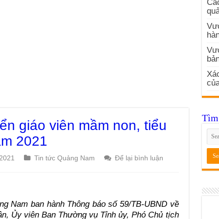
Các
quả
Vướ
hàn
Vư
bản
Xác
củ
Tìm 
ển giáo viên mầm non, tiểu
ăm 2021
 2021
Tin tức Quảng Nam
Để lại bình luận
ảng Nam ban hành Thông báo số 59/TB-UBND về
ân, Ủy viên Ban Thường vụ Tỉnh ủy, Phó Chủ tịch