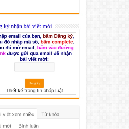
 ký nhận bài viết mới
ập email của bạn,
bấm Đăng ký
,
u đó nhập mã số,
bấm complete
.
au đó mở email,
bấm vào đường
ink
được gửi qua email để nhận
bài viết mới:
Thiết kế
trang tin pháp luật
i viết xem nhiều
Từ khóa
i mới
Bình luận