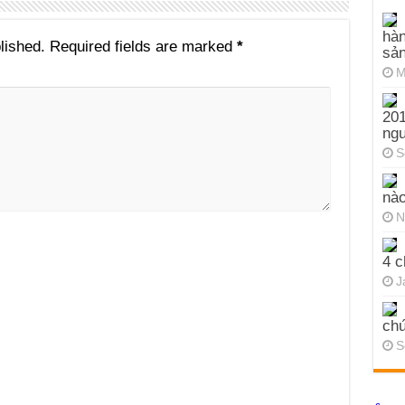
hàn
lished.
Required fields are marked
*
sả
M
201
ng
S
nào
N
4 c
J
chứ
S