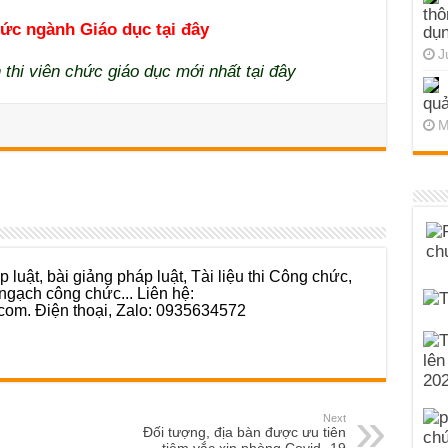
thô
hức ngành Giáo dục tại đây
dụn
J
 thi viên chức giáo dục mới nhất tại đây
quả
M
 luật, bài giảng pháp luật, Tài liệu thi Công chức,
ngạch công chức... Liên hệ:
com. Điện thoại, Zalo: 0935634572
Next
Đối tượng, địa bàn được ưu tiên
tiêm vắc xin phòng Covid -19