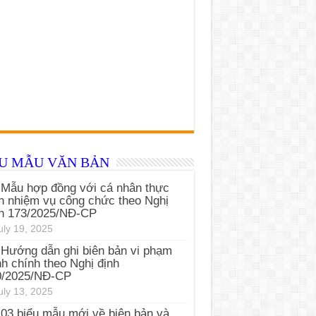
ỂU MẪU VĂN BẢN
Mẫu hợp đồng với cá nhân thực
n nhiệm vụ công chức theo Nghị
nh 173/2025/NĐ-CP
uly 19, 2025
Hướng dẫn ghi biên bản vi phạm
h chính theo Nghị định
0/2025/NĐ-CP
uly 13, 2025
03 biểu mẫu mới về biên bản và