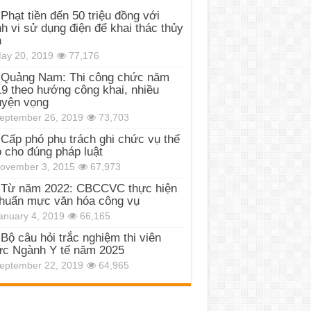
Phạt tiền đến 50 triệu đồng với
h vi sử dụng điện để khai thác thủy
n
ay 20, 2019
77,176
Quảng Nam: Thi công chức năm
9 theo hướng công khai, nhiều
uyện vọng
eptember 26, 2019
73,703
Cấp phó phụ trách ghi chức vụ thế
 cho đúng pháp luật
ovember 3, 2015
67,973
Từ năm 2022: CBCCVC thực hiện
huẩn mực văn hóa công vụ
anuary 4, 2019
66,165
Bộ câu hỏi trắc nghiệm thi viên
c Ngành Y tế năm 2025
eptember 22, 2019
64,965