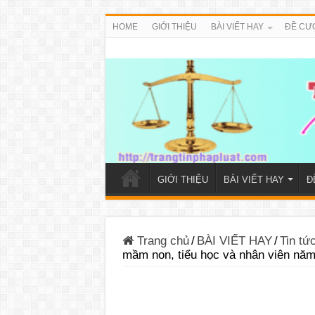
HOME
GIỚI THIỆU
BÀI VIẾT HAY
ĐỀ CƯ
GIỚI THIỆU
BÀI VIẾT HAY
Đ
Trang chủ
/
BÀI VIẾT HAY
/
Tin t
mầm non, tiểu học và nhân viên nă