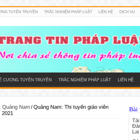
ƠNG TUYÊN TRUYỀN
TRẮC NGHIỆM PHÁP LUẬT
LIÊN HỆ
DỊCH VỤ
Ề CƯƠNG TUYÊN TRUYỀN
TRẮC NGHIỆM PHÁP LUẬT
LIÊN HỆ
ức Quảng Nam
/
Quảng Nam: Thi tuyển giáo viên
Bài 
m 2021
Tài
Đản
Lai