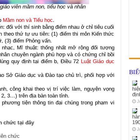
giáo viên mầm non, tiểu học và nhân
ấp
Mầm non và Tiểu học
.
ển: đối với thí sinh bằng điểm nhau ở chỉ tiêu cuối
n theo thứ tự ưu tiên: (1) điểm thi môn Kiến thức
ữ, (3) điểm Phỏng vấn.
 nhạc, Mĩ thuật: thống nhất mở rộng đối tượng
nhân chuyên ngành phù hợp và có chứng chỉ bồi
ng quy định tại điểm b, Điều 72
Luật Giáo dục
BI
iao Sở Giáo dục và Đào tạo chủ trì, phối hợp với
hiệ
nh, công khai theo vị trí việc làm, nguyện vọng
đị
2, 3…) trên địa bàn toàn tỉnh.
J
 phương tiện thông tin đại chúng trong phạm vi
hàn
19
ên chức tại đây
J