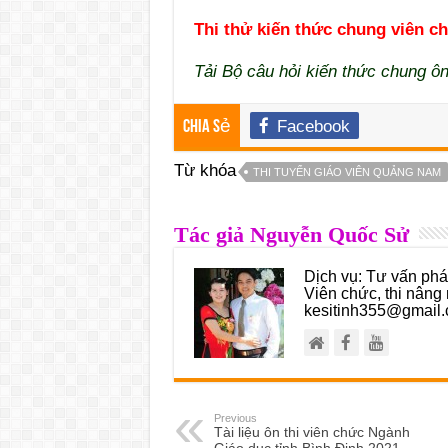
Thi thử kiến thức chung viên c
Tải Bộ câu hỏi kiến thức chung ôn
Facebook
Chia sẻ
Từ khóa
THI TUYỂN GIÁO VIÊN QUẢNG NAM
Tác giả Nguyễn Quốc Sử
Dịch vụ: Tư vấn pháp
Viên chức, thi nâng 
kesitinh355@gmail.
Previous
Tài liệu ôn thi viên chức Ngành
Giáo dục tỉnh Bình Định 2021