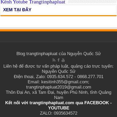
Kênh Yotube Trangtinphapluat
XEM TẠI ĐÂY
Blog trangtinphapluat của Nguyễn Quốc Sử
Liên hệ để được tư vấn pháp luật, quảng cáo trực tuyến:
Nguyễn Quốc Sử
Điện thoại, Zalo: 0935.634.572 - 0868.277.701
Email: kesitinh355@gmail.com;
trangtinphapluat2019@gmail.com
Thôn Đại An, xã Tam Đại, huyện Phú Ninh, tỉnh Quảng
Nam
Kết nối với trangtinphapluat.com qua
FACEBOOK
-
YOUTUBE
ZALO: 0935634572