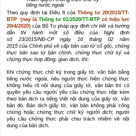
tiếng nước ngoài
Theo quy định tại Điều 8 của
Thông tư 20/2015/TT-
BTP
(nay là
Thông tư 01/2020/TT-BTP
có hiệu lực
20/4/2020)
của Bộ Tư pháp q
uy định ch
i
tiết và hướng
dẫn thi hành một số điều của Nghị định
số 23/2015/NĐ-CP ngày 16 tháng 02 năm
2015 của Chính phủ về cấp bản sao từ s
ổ
g
ố
c, chứng
thực bản sao từ bản chính, chứng thực chữ k
ý
và
chứng thực hợp đồng, giao dịch, thì:
Khi chứng thực chữ ký trong giấy tờ, văn bản bằng
tiếng nước ngoài, nếu người thực hiện chứng thực
không hiểu rõ nội dung của giấy tờ, văn bản thì có
quyền yêu cầu người yêu cầu chứng thực nộp kèm
theo bản dịch ra tiếng Việt nội dung của giấy tờ, văn
bản đó. Bản dịch giấy tờ, văn bản không phải công
chứng hoặc chứng thực chữ ký người dịch; người
yêu cầu chứng thực phải chịu trách nhiệm về nội
dung của bản dịch.