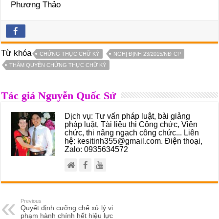
Phương Thảo
Từ khóa
CHỨNG THỰC CHỮ KÝ
NGHỊ ĐỊNH 23/2015/NĐ-CP
THẨM QUYỀN CHỨNG THỰC CHỮ KÝ
Tác giả Nguyễn Quốc Sử
Dịch vụ: Tư vấn pháp luật, bài giảng
pháp luật, Tài liệu thi Công chức, Viên
chức, thi nâng ngạch công chức... Liên
hệ: kesitinh355@gmail.com. Điện thoại,
Zalo: 0935634572
Previous
Quyết định cưỡng chế xử lý vi
phạm hành chính hết hiệu lực