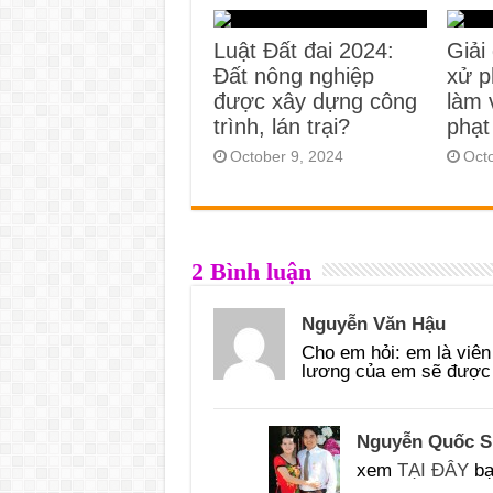
Luật Đất đai 2024:
Giải
Đất nông nghiệp
xử p
được xây dựng công
làm 
trình, lán trại?
phạt
October 9, 2024
Oct
2 Bình luận
Nguyễn Văn Hậu
Cho em hỏi: em là viên
lương của em sẽ được 
Nguyễn Quốc 
xem
TẠI ĐÂY
bạ