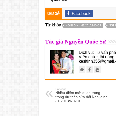
Facebook
Chia sẻ
Từ khóa
NGHI DINH 47/2016/ND-CP
NGHỊ
Tác giả Nguyễn Quốc Sử
Dịch vụ: Tư vấn pháp
Viên chức, thi nâng 
kesitinh355@gmail.
Previous
Nhiều điểm mới quan trọng
trong dự thảo sửa đổi Nghị định
81/2013/NĐ-CP