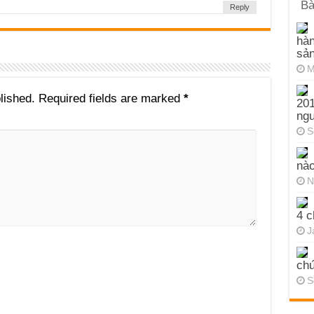
Bà
Reply
hàn
sả
M
lished.
Required fields are marked
*
201
ng
S
nào
N
4 c
J
chứ
S