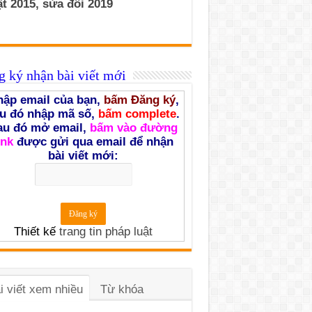
t 2015, sửa đổi 2019
 ký nhận bài viết mới
ập email của bạn,
bấm Đăng ký
,
u đó nhập mã số,
bấm complete
.
au đó mở email,
bấm vào đường
ink
được gửi qua email để nhận
bài viết mới:
Thiết kế
trang tin pháp luật
i viết xem nhiều
Từ khóa