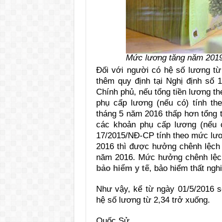
Mức lương tăng năm 201
Đối với người có hệ số lương từ 
thêm quy định tại Nghị định số
Chính phủ, nếu tổng tiền lương t
phụ cấp lương (nếu có) tính t
tháng 5 n
ă
m 2016 thấp hơn tổng t
các
k
hoản phụ cấp lương (nếu c
17/2015/NĐ-CP tính theo mức lươ
2016 thì được hưởng chênh lệch 
năm 2016. Mức hưởng chênh lệch
bảo hiểm y tế
, bảo hiểm thất ngh
Như vậy, kể từ ngày 01/5/2016 
hệ số lương từ 2,34 trở xuống.
Quốc Sử