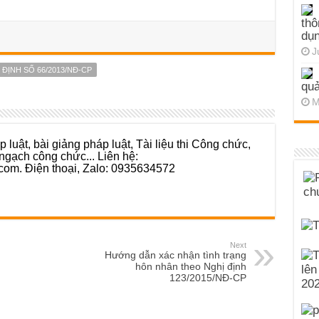
thô
dụn
J
 ĐỊNH SỐ 66/2013/NĐ-CP
quả
M
 luật, bài giảng pháp luật, Tài liệu thi Công chức,
ngạch công chức... Liên hệ:
com. Điện thoại, Zalo: 0935634572
Next
Hướng dẫn xác nhận tình trạng
hôn nhân theo Nghị định
123/2015/NĐ-CP