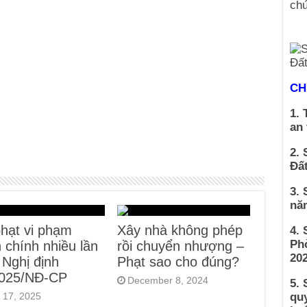
CH
1. 
an
2. 
Đất
3. 
nă
hạt vi phạm
Xây nhà không phép
4.
Ph
 chính nhiều lần
rồi chuyển nhượng –
202
 Nghị định
Phạt sao cho đúng?
2025/NĐ-CP
December 8, 2024
5. 
 17, 2025
qu