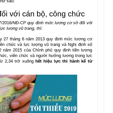
như sau:
ối với cán bộ, công chức
47/2016/NĐ-CP
quy định mức
l
ương cơ sở đối với
 lực
l
ượng v
ũ
trang, thì:
ày 27 tháng 6 năm 2013 quy định mức lương cơ
iên chức và lực lượng vũ trang và Nghị định số
2 năm 2015 của Chính phủ quy định tiền lương
chức, viên chức và người hưởng lương trong lực
từ 2,34 trở xuống
hết hiệu lực thi hành kể từ