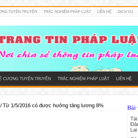
ƠNG TUYÊN TRUYỀN
TRẮC NGHIỆM PHÁP LUẬT
LIÊN HỆ
DỊCH VỤ
Ề CƯƠNG TUYÊN TRUYỀN
TRẮC NGHIỆM PHÁP LUẬT
LIÊN HỆ
/
Từ 1/5/2016 có được hưởng tăng lương 8%
Bài 
Tài
Đản
Lai