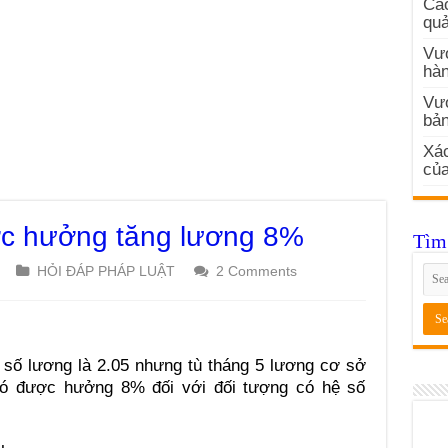
Các
quả
Vướ
hàn
Vư
bản
Xác
củ
ợc hưởng tăng lương 8%
Tìm 
HỎI ĐÁP PHÁP LUẬT
2 Comments
 số lương là 2.05 nhưng tù tháng 5 lương cơ sở
có được hưởng 8% đối với đối tượng có hệ số