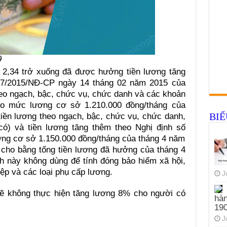
9
2,34 tr
ở
xuống đã được hưởng tiền lương tăng
 17/2015/NĐ-CP ngày 14 tháng 02 năm 2015 của
heo ngạch, bậc, chức vụ, chức danh và các
k
hoản
heo mức lương cơ sở 1.210.000 đồng/tháng của
BI
iền lương theo ngạch, bậc, chức vụ, chức danh,
ó) và tiền lương tăng thêm theo Nghị định số
ng cơ sở 1.150.000 đồng/tháng của tháng 4 năm
cho bằng tổng tiền lương đã hưởng của tháng 4
 này không dùng để tính đóng bảo hiểm xã hội,
iệp và các loại phụ cấp lương.
J
sẽ không thực hiện tăng lương 8% cho người có
hàn
19
J