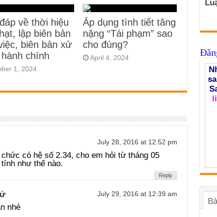
Luậ
 đáp về thời hiệu
Áp dụng tình tiết tăng
hạt, lập biên bản
nặng “Tái phạm” sao
việc, biên bản xử
cho đúng?
Đăng
 hành chính
April 4, 2024
ober 1, 2024
Nh
sa
S
l
July 28, 2016 at 12:52 pm
 chức có hệ số 2.34, cho em hỏi từ tháng 05
tính như thế nào.
Reply
Sử
July 29, 2016 at 12:39 am
Bà
n nhé