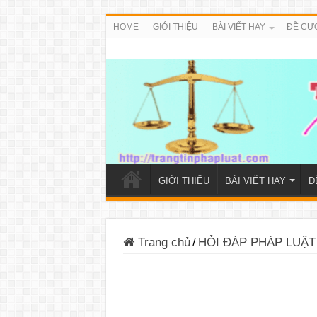
HOME
GIỚI THIỆU
BÀI VIẾT HAY
ĐỀ CƯ
GIỚI THIỆU
BÀI VIẾT HAY
Đ
Trang chủ
/
HỎI ĐÁP PHÁP LUẬT