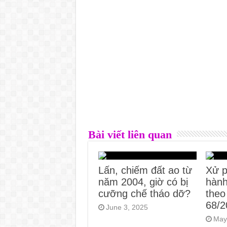
Bài viết liên quan
Lấn, chiếm đất ao từ
Xử p
năm 2004, giờ có bị
hành
cưỡng chế tháo dỡ?
theo
68/
June 3, 2025
May