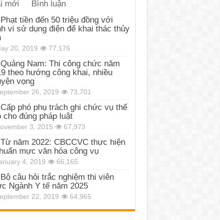
i mới
Bình luận
Phạt tiền đến 50 triệu đồng với
h vi sử dụng điện để khai thác thủy
n
ay 20, 2019
77,176
Quảng Nam: Thi công chức năm
9 theo hướng công khai, nhiều
uyện vọng
eptember 26, 2019
73,701
Cấp phó phụ trách ghi chức vụ thế
 cho đúng pháp luật
ovember 3, 2015
67,973
Từ năm 2022: CBCCVC thực hiện
huẩn mực văn hóa công vụ
anuary 4, 2019
66,165
Bộ câu hỏi trắc nghiệm thi viên
c Ngành Y tế năm 2025
eptember 22, 2019
64,965