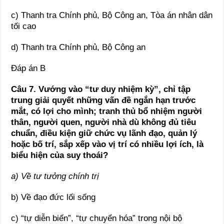
c) Thanh tra Chính phủ, Bộ Công an, Tòa án nhân dân
tối cao
d) Thanh tra Chính phủ, Bộ Công an
Đáp án B
Câu 7. Vướng vào “tư duy nhiệm kỳ”, chỉ tập
trung giải quyết những vấn đề ngắn hạn trước
mắt, có lợi cho mình; tranh thủ bổ nhiệm người
thân, người quen, người nhà dù không đủ tiêu
chuẩn, điều kiện giữ chức vụ lãnh đạo, quản lý
hoặc bố trí, sắp xếp vào vị trí có nhiều lợi ích, là
biểu hiện của suy thoái?
a) Về tư tưởng chính trị
b) Về đạo đức lối sống
c) “tự diễn biến”, “tự chuyển hóa” trong nội bộ