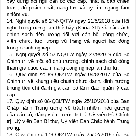
xây dựng đội ngũ cán bộ các cấp, nhất là cấp chiến
lược, đủ phẩm chất, năng lực và uy tín, ngang tầm
nhiệm vụ.
14. Nghị quyết số 27-NQ/TW ngày 21/5/2018 của Hội
nghị Trung ương lần thứ bảy (Khóa XII) về cải cách
chính sách tiền lương đối với cán bộ, công chức,
viên chức, lực lượng vũ trang và người lao động
trong doanh nghiệp.
15. Nghị quyết số 52-NQ/TW ngày 27/9/2019 của Bộ
Chính trị về một số chủ trương, chính sách chủ động
tham gia cuộc cách mạng công nghiệp lần thứ tư.
16. Quy định số 89-QĐ/TW ngày 04/8/2017 của Bộ
Chính trị về khung tiêu chuẩn chức danh, định hướng
khung tiêu chí đánh giá cán bộ lãnh đạo, quản lý các
cấp.
17. Quy định số 08-QĐi/TW ngày 25/10/2018 của Ban
Chấp hành Trung ương về trách nhiệm nêu gương
của cán bộ, đảng viên, trước hết là Uỷ viên Bộ Chính
trị, Uỷ viên Ban Bí thư, Uỷ viên Ban Chấp hành Trung
ương.
18. Quy định số 179-QĐ/TW ngày 25/02/2019 của Bộ