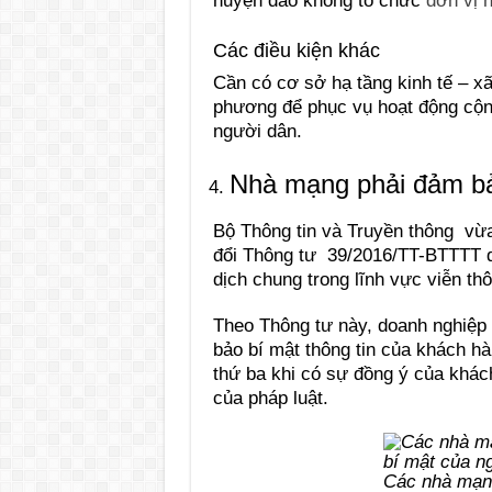
huyện đảo không tổ chức
đơn vị 
Các điều kiện khác
Cần có cơ sở hạ tầng kinh tế – xã 
phương để phục vụ hoạt động cộ
người dân.
Nhà mạng phải đảm bả
Bộ Thông tin và Truyền thông vừ
đổi Thông tư 39/2016/TT-BTTTT 
dịch chung trong lĩnh vực viễn th
Theo Thông tư này, doanh nghiệp 
bảo bí mật thông tin của khách h
thứ ba khi có sự đồng ý của khác
của pháp luật.
Các nhà mạng