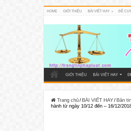
HOME
GIỚI THIỆU
BÀI VIẾT HAY
ĐỀ CƯ
GIỚI THIỆU
BÀI VIẾT HAY
Đ
Trang chủ
/
BÀI VIẾT HAY
/
Bản ti
hành từ ngày 10/12 đến – 16/12/201