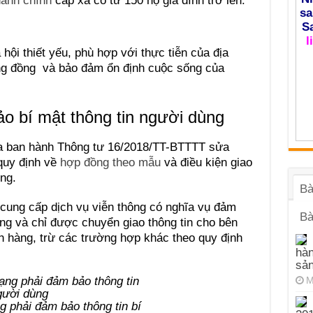
hành chính
cấp xã có từ 150 hộ gia đình trở lên.
sa
S
l
hội thiết yếu, phù hợp với thực tiễn của địa
ng đồng và bảo đảm ổn định cuộc sống của
o bí mật thông tin người dùng
a ban hành Thông tư 16/2018/TT-BTTTT sửa
quy định về
hợp đồng theo mẫu
và điều kiện giao
ông.
Bà
cung cấp dịch vụ viễn thông có nghĩa vụ đảm
Bà
àng và chỉ được chuyển giao thông tin cho bên
h hàng, trừ các trường hợp khác theo quy định
hàn
sả
M
 phải đảm bảo thông tin bí