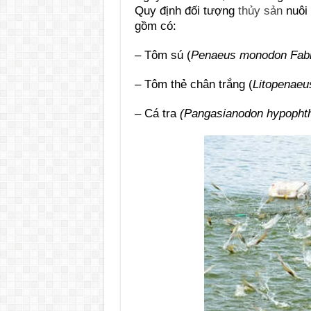
Quy định đối tượng
thủy sản
nuôi 
gồm có:
– Tôm sú (
Penaeus monodon Fabr
– Tôm thẻ chân trắng (
Litopenaeu
– Cá tra
(Pangasianodon hypopht