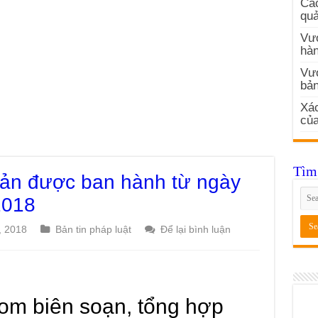
Các
quả
Vướ
hàn
Vư
bản
Xác
củ
Tìm 
ản được ban hành từ ngày
2018
, 2018
Bản tin pháp luật
Để lại bình luận
com biên soạn, tổng hợp