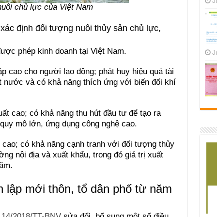
J
nuôi chủ lực của Việt Nam
 xác định đối tượng nuôi thủy sản chủ lực,
ược phép kinh doanh tại Việt Nam.
J
ập cao cho người lao động; phát huy hiệu quả tài
t nước và có khả năng thích ứng với biến đổi khí
ất cao; có khả năng thu hút đầu tư để tạo ra
g quy mô lớn, ứng dụng công nghệ cao.
g cao; có khả năng cạnh tranh với đối tượng thủy
ờng nội địa và xuất khẩu, trong đó giá trị xuất
năm.
ập mới thôn, tổ dân phố từ năm
 14/2018/TT-BNV
sửa đổi, bổ sung một số điều