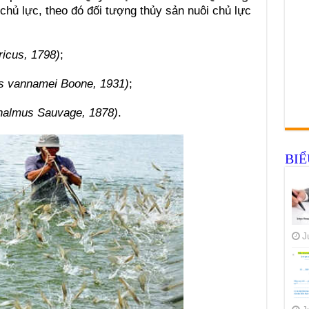
chủ lực, theo đó đối tượng thủy sản nuôi chủ lực
icus, 1798)
;
s vannamei Boone, 1931)
;
halmus Sauvage, 1878)
.
BI
J