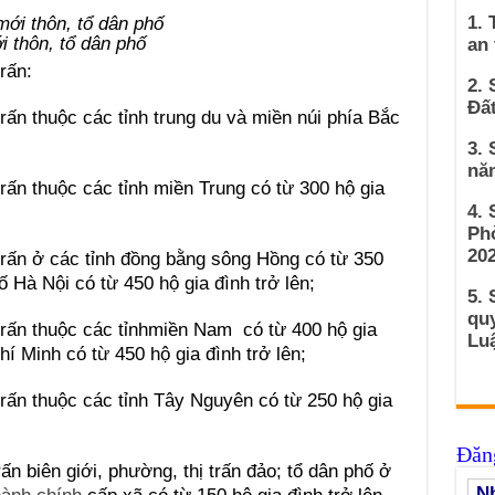
1. 
i thôn, tổ dân phố
an
rấn:
2. 
Đất
trấn thuộc các tỉnh trung du và miền núi phía Bắc
3. 
nă
trấn thuộc các tỉnh miền Trung có từ 300 hộ gia
4.
Ph
202
trấn ở các tỉnh đồng bằng sông Hồng có từ 350
hố Hà Nội có từ 450 hộ gia đình trở lên;
5. 
qu
 trấn thuộc các tỉnhmiền Nam có từ 400 hộ gia
Luậ
hí Minh có từ 450 hộ gia đình trở lên;
trấn thuộc các tỉnh Tây Nguyên có từ 250 hộ gia
Đăng
ấn biên giới, phường, thị trấn đảo; tổ dân phố ở
Nh