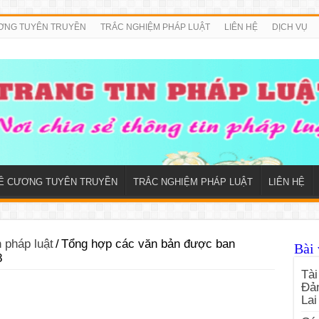
ƠNG TUYÊN TRUYỀN
TRẮC NGHIỆM PHÁP LUẬT
LIÊN HỆ
DỊCH VỤ
Ề CƯƠNG TUYÊN TRUYỀN
TRẮC NGHIỆM PHÁP LUẬT
LIÊN HỆ
n pháp luật
/
Tổng hợp các văn bản được ban
Bài 
8
Tài
Đản
Lai