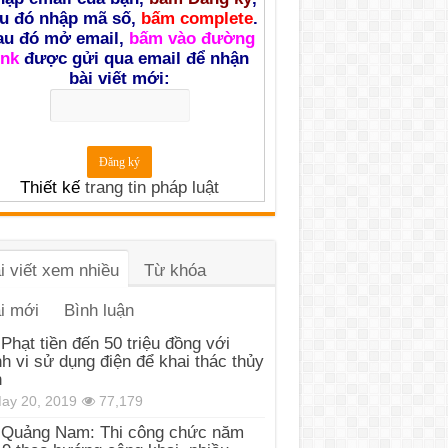
u đó nhập mã số,
bấm complete
.
au đó mở email,
bấm vào đường
ink
được gửi qua email để nhận
bài viết mới:
Thiết kế
trang tin pháp luật
i viết xem nhiều
Từ khóa
i mới
Bình luận
Phạt tiền đến 50 triệu đồng với
h vi sử dụng điện để khai thác thủy
n
ay 20, 2019
77,179
Quảng Nam: Thi công chức năm