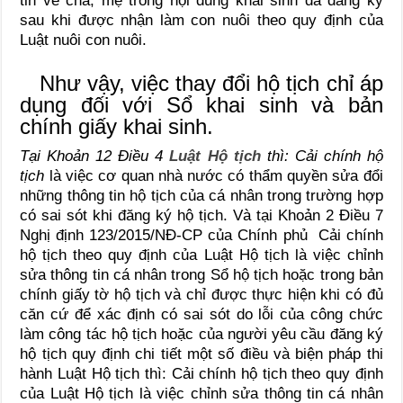
tin về cha, mẹ trong nội dung khai sinh đã đăng ký
sau khi được nhận làm con nuôi theo quy định của
Luật nuôi con nuôi.
Như vậy, việc thay đổi hộ tịch chỉ áp
dụng đối với Sổ khai sinh và bản
chính giấy khai sinh.
Tại Khoản 12 Điều 4
Luật Hộ tịch
thì: Cải chính hộ
tịch
là việc cơ quan nhà nước có thẩm quyền sửa đổi
những thông tin hộ tịch của cá nhân trong trường hợp
có sai sót khi đăng ký hộ tịch. Và tại Khoản 2 Điều 7
Nghị định 123/2015/NĐ-CP của Chính phủ Cải chính
hộ tịch theo quy định của Luật Hộ tịch là việc chỉnh
sửa thông tin cá nhân trong Sổ hộ tịch hoặc trong bản
chính giấy tờ hộ tịch và chỉ được thực hiện khi có đủ
căn cứ để xác định có sai sót do lỗi của công chức
làm công tác hộ tịch hoặc của người yêu cầu đăng ký
hộ tịch quy định chi tiết một số điều và biện pháp thi
hành Luật Hộ tịch thì: Cải chính hộ tịch theo quy định
của Luật Hộ tịch là việc chỉnh sửa thông tin cá nhân