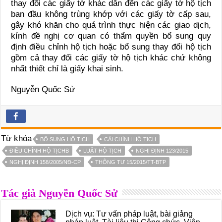
thay đổi các giấy tờ khác dẫn đến các giấy tờ hộ tịch
ban đầu không trùng khớp với các giấy tờ cấp sau,
gây khó khăn cho quá trình thực hiện các giao dịch,
kính đề nghị cơ quan có thẩm quyền bổ sung quy
định điều chỉnh hộ tịch hoặc bổ sung thay đổi hộ tịch
gồm cả thay đổi các giấy tờ hộ tịch khác chứ không
nhất thiết chỉ là giấy khai sinh.
Nguyễn Quốc Sử
Từ khóa
BỔ SUNG HỘ TỊCH
CẢI CHÍNH HỘ TỊCH
ĐIỀU CHỈNH HỘ TỊCHB
LUẬT HỘ TỊCH
NGHỊ ĐỊNH 123/2015
NGHỊ ĐỊNH 158/2005/NĐ-CP
THÔNG TƯ 15/2015/TT-BTP
Tác giả Nguyễn Quốc Sử
Dịch vụ: Tư vấn pháp luật, bài giảng
pháp luật, Tài liệu thi Công chức, Viên