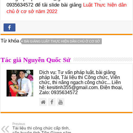
0935634572 để tải slide bài giảng
Luật Thực hiện dân
chủ ở cơ sở năm 2022
Từ khóa
BÀI GIẢNG LUẬT THỰC HIỆN DÂN CHỦ Ở CƠ SỞ
Tác giả Nguyễn Quốc Sử
Dịch vụ: Tư vấn pháp luật, bài giảng
pháp luật, Tài liệu thi Công chức, Viên
chức, thi nâng ngạch công chức... Liên
hệ: kesitinh355@gmail.com. Điện thoại,
Zalo: 0935634572
Previous
Tài liệu thi công chức cấp tỉnh,
cấp huyện tỉnh Tiền Giang năm