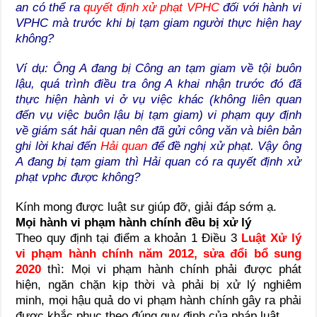
an có thể ra
quyết định xử phạt VPHC
đối với hành vi
VPHC mà trước khi bị tạm giam người thực hiện hay
không?
Ví dụ: Ông A đang bị Công an tạm giam về tội buôn
lậu, quá trình điều tra ông A khai nhận trước đó đã
thực hiện hành vi ở vụ việc khác (không liên quan
đến vụ việc buôn lậu bị tạm giam) vi phạm quy định
về giám sát hải quan nên đã gửi công văn và biên bản
ghi lời khai đến
Hải quan
để đề nghị xử phạt. Vậy ông
A đang bị tạm giam thì Hải quan có ra quyết định xử
phạt vphc được không?
Kính mong được luật sư giúp đỡ, giải đáp sớm ạ.
Mọi hành vi phạm hành chính đều bị xử lý
Theo quy định tại điểm a khoản 1 Điều 3
Luật Xử lý
vi phạm hành chính năm 2012, sửa đổi bổ sung
2020
thì: Mọi vi phạm hành chính phải được phát
hiện, ngăn chặn kịp thời và phải bị xử lý nghiêm
minh, mọi hậu quả do vi phạm hành chính gây ra phải
được khắc phục theo đúng quy định của pháp luật.