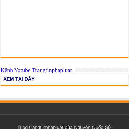
Kênh Yotube Trangtinphapluat
XEM TẠI ĐÂY
Blog trangtinphapluat của Nguyễn Quốc Sử