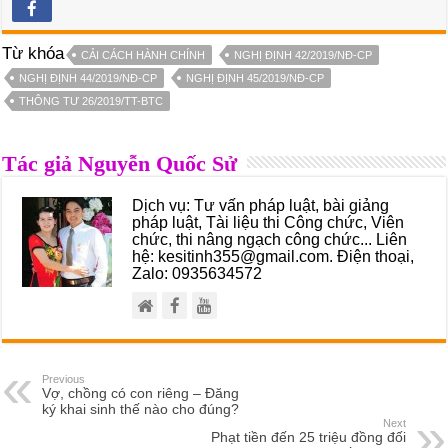
Từ khóa
CẢI CÁCH HÀNH CHÍNH
NGHỊ ĐỊNH 42/2019/NĐ-CP
NGHỊ ĐỊNH 44/2019/NĐ-CP
NGHỊ ĐỊNH 45/2019/NĐ-CP
THÔNG TƯ 26/2019/TT-BTC
Tác giả Nguyễn Quốc Sử
Dịch vụ: Tư vấn pháp luật, bài giảng
pháp luật, Tài liệu thi Công chức, Viên
chức, thi nâng ngạch công chức... Liên
hệ: kesitinh355@gmail.com. Điện thoại,
Zalo: 0935634572
Previous
Vợ, chồng có con riêng – Đăng
ký khai sinh thế nào cho đúng?
Next
Phạt tiền đến 25 triệu đồng đối