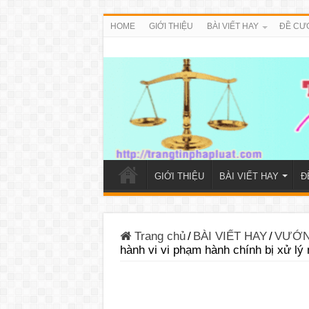
HOME
GIỚI THIỆU
BÀI VIẾT HAY
ĐỀ CƯ
GIỚI THIỆU
BÀI VIẾT HAY
Đ
Trang chủ
/
BÀI VIẾT HAY
/
VƯỚN
hành vi vi phạm hành chính bị xử lý