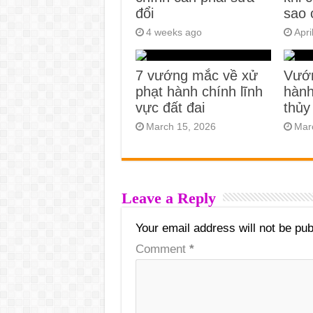
đổi
sao 
4 weeks ago
Apri
7 vướng mắc về xử
Vướ
phạt hành chính lĩnh
hành
vực đất đai
thủy
March 15, 2026
Mar
Leave a Reply
Your email address will not be pub
Comment
*