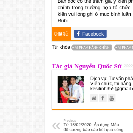
Bạn đọc có thể tham gia ý kiến p
chính trong trường hợp tổ chức 
kiến vui lòng ghi ở mục bình luận 
Rubi
Facebook
Chia sẻ
Từ khóa
VI PHẠM HÀNH CHÍNH
VI PHẠM 
Tác giả Nguyễn Quốc Sử
Dịch vụ: Tư vấn pháp
Viên chức, thi nâng 
kesitinh355@gmail.
Previous
Từ 15/02/2020: Áp dụng Mẫu
đề cương báo cáo kết quả công