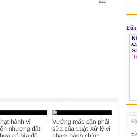
mắc
Đăng
Nh
sa
S
l
hạt hành vi
Vướng mắc cần phải
Bà
ển nhượng đất
sửa của Luật Xử lý vi
Bà
chưa có bìa đỏ
phạm hành chính