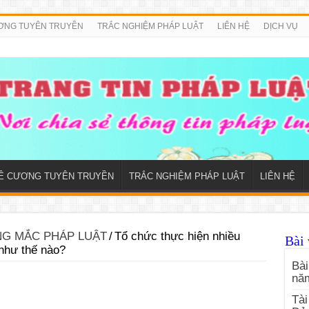
ƠNG TUYÊN TRUYỀN
TRẮC NGHIỆM PHÁP LUẬT
LIÊN HỆ
DỊCH VỤ
Ề CƯƠNG TUYÊN TRUYỀN
TRẮC NGHIỆM PHÁP LUẬT
LIÊN HỆ
G MẮC PHÁP LUẬT
/
Tổ chức thực hiện nhiều
Bài 
 như thế nào?
Bài
nă
Tài