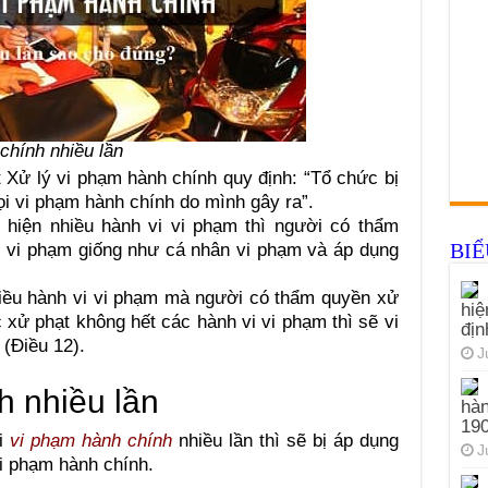
chính nhiều lần
t Xử lý vi phạm hành chính quy định: “Tổ chức bị
i vi phạm hành chính do mình gây ra”.
 hiện nhiều hành vi vi phạm thì người có thẩm
BI
i vi phạm giống như cá nhân vi phạm và áp dụng
iều hành vi vi phạm mà người có thẩm quyền xử
hiệ
 xử phạt không hết các hành vi vi phạm thì sẽ vi
đị
(Điều 12).
J
h nhiều lần
hàn
19
hi
vi phạm hành chính
nhiều lần thì sẽ bị áp dụng
J
vi phạm hành chính.