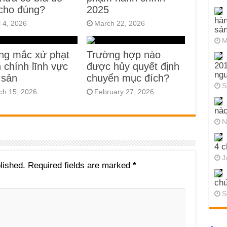
cho đúng?
2025
hàn
l 4, 2026
March 22, 2026
sả
M
ng mắc xử phạt
Trường hợp nào
 chính lĩnh vực
được hủy quyết định
201
ng
 sản
chuyển mục đích?
S
ch 15, 2026
February 27, 2026
nào
N
4 c
J
lished.
Required fields are marked
*
chứ
S