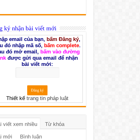
 ký nhận bài viết mới
ập email của bạn,
bấm Đăng ký
,
u đó nhập mã số,
bấm complete
.
au đó mở email,
bấm vào đường
ink
được gửi qua email để nhận
bài viết mới:
Thiết kế
trang tin pháp luật
i viết xem nhiều
Từ khóa
i mới
Bình luận