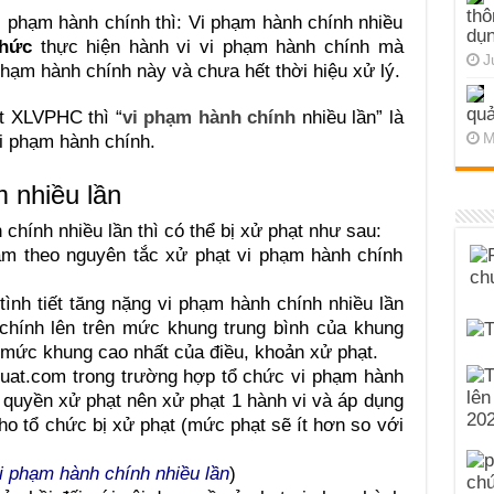
thô
i phạm hành chính thì: Vi phạm hành chính nhiều
dụn
chức
thực hiện hành vi vi phạm hành chính mà
J
phạm hành chính này và chưa hết thời hiệu xử lý.
quả
t XLVPHC thì “
vi phạm hành chính
nhiều lần” là
M
vi phạm hành chính.
 nhiều lần
hính nhiều lần thì có thể bị xử phạt như sau:
ạm theo nguyên tắc xử phạt vi phạm hành chính
tình tiết tăng nặng vi phạm hành chính nhiều lần
chính lên trên mức khung trung bình của khung
 mức khung cao nhất của điều, khoản xử phạt.
luat.com trong trường hợp tổ chức vi phạm hành
m quyền xử phạt nên xử phạt 1 hành vi và áp dụng
cho tổ chức bị xử phạt (mức phạt sẽ ít hơn so với
 phạm hành chính nhiều lần
)