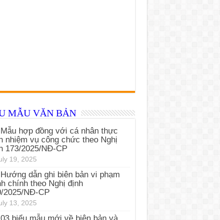
ỂU MẪU VĂN BẢN
Mẫu hợp đồng với cá nhân thực
n nhiệm vụ công chức theo Nghị
nh 173/2025/NĐ-CP
uly 19, 2025
Hướng dẫn ghi biên bản vi phạm
h chính theo Nghị định
0/2025/NĐ-CP
uly 13, 2025
03 biểu mẫu mới về biên bản và