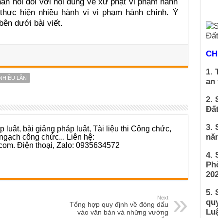
hản hồi đối với nội dung về xử phạt vi phạm hành
thực hiện nhiều hành vi vi phạm hành chính. Ý
bên dưới bài viết.
CH
1. 
NHIỀU LẦN
an
2. 
Đất
3. 
 luật, bài giảng pháp luật, Tài liệu thi Công chức,
ngạch công chức... Liên hệ:
nă
com. Điện thoại, Zalo: 0935634572
4.
Ph
202
5. 
Next
qu
Tổng hợp quy định về đóng dấu
Luậ
vào văn bản và những vướng