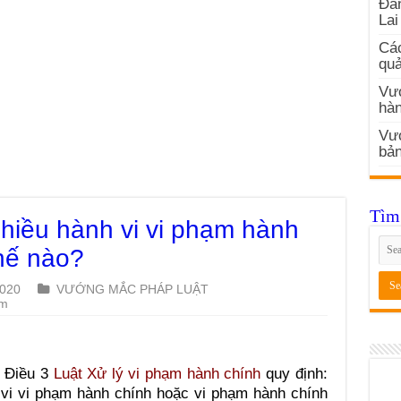
Đản
Lai
Các
quả
Vướ
hàn
Vư
bản
Tìm 
hiều hành vi vi phạm hành
thế nào?
2020
VƯỚNG MẮC PHÁP LUẬT
em
1 Điều 3
Luật Xử lý vi phạm hành chính
quy định:
 vi vi phạm hành chính hoặc vi phạm hành chính