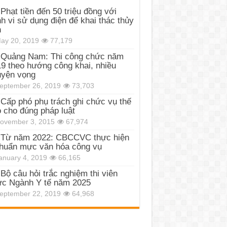
Phạt tiền đến 50 triệu đồng với
h vi sử dụng điện để khai thác thủy
n
ay 20, 2019
77,179
Quảng Nam: Thi công chức năm
9 theo hướng công khai, nhiều
uyện vọng
eptember 26, 2019
73,703
Cấp phó phụ trách ghi chức vụ thế
 cho đúng pháp luật
ovember 3, 2015
67,974
Từ năm 2022: CBCCVC thực hiện
huẩn mực văn hóa công vụ
anuary 4, 2019
66,165
Bộ câu hỏi trắc nghiệm thi viên
c Ngành Y tế năm 2025
eptember 22, 2019
64,968