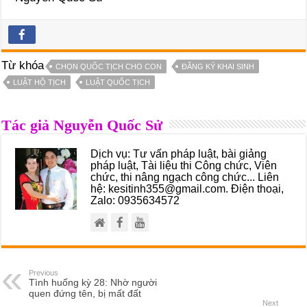
Từ khóa
CHỌN QUỐC TỊCH CHO CON
ĐĂNG KÝ KHAI SINH
LUẬT HỘ TỊCH
LUẬT QUỐC TỊCH
Tác giả Nguyễn Quốc Sử
Dịch vụ: Tư vấn pháp luật, bài giảng
pháp luật, Tài liệu thi Công chức, Viên
chức, thi nâng ngạch công chức... Liên
hệ: kesitinh355@gmail.com. Điện thoại,
Zalo: 0935634572
Previous
Tình huống kỳ 28: Nhờ người
quen đứng tên, bị mất đất
Next