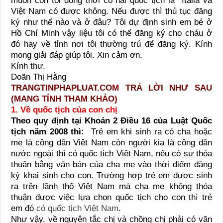
muốn con tôi đồng thời có hai quốc tịch là Italia và
Việt Nam có được không. Nếu được thì thủ tục đăng
ký như thế nào và ở đâu? Tôi dự định sinh em bé ở
Hồ Chí Minh vậy liệu tôi có thể đăng ký cho cháu ở
đó hay về tỉnh nơi tôi thường trú để đăng ký. Kính
mong giải đáp giúp tôi. Xin cảm ơn.
Kính thư.
Doãn Thị Hằng
TRANGTINPHAPLUAT.COM TRẢ LỜI NHƯ SAU
(MANG TÍNH THAM KHẢO)
1. Về quốc tịch của con chị
Theo quy định tại Khoản 2 Điều 16 của Luật Quốc
tịch năm 2008 thì:
Trẻ em khi sinh ra có cha hoặc
mẹ là công dân Việt Nam còn người kia là công dân
nước ngoài thì có quốc tịch Việt Nam, nếu có sự thỏa
thuận bằng văn bản của cha mẹ vào thời điểm đăng
ký khai sinh cho con. Trường hợp trẻ em được sinh
ra trên lãnh thổ Việt Nam mà cha mẹ không thỏa
thuận được việc lựa chọn quốc tịch cho con thì trẻ
em đó
có quốc tịch Việt Nam
.
Như vậy, về nguyên tắc chị và chồng chị phải có văn