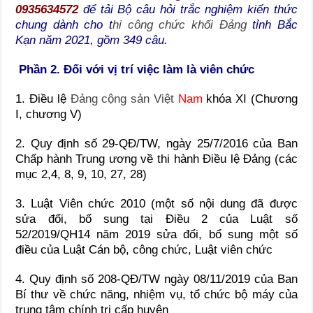
0935634572
để tải Bộ câu hỏi trắc nghiệm kiến thức
chung dành cho t
hi công chức khối Đảng
tỉnh Bắc
Kạn năm 2021, gồm 349 câu.
Phần 2. Đối với vị trí việc làm là viên chức
1. Điều lệ
Đảng cộng sản Việt
Nam
khóa XI (Chương
I, chương V)
2. Quy định số 29-QĐ/TW, ngày 25/7/2016 của Ban
Chấp hành Trung ương về thi hành Điều lệ Đảng (các
mục 2,4, 8, 9, 10, 27, 28)
3. Luật Viên chức 2010 (một số nội dung đã được
sửa đổi, bổ sung tại Điều 2 của Luật số
52/2019/QH14 năm 2019 sửa đổi, bổ sung một số
điều của Luật Cán bộ, công chức, Luật viên chức
4. Quy định số 208-QĐ/TW ngày 08/11/2019 của Ban
Bí thư về chức năng, nhiệm vụ, tổ chức bộ máy của
trung tâm chính trị cấp huyện