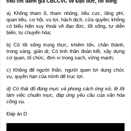
tiêu chí đánh giá CBCCVC về Đạo đức, lối sống
a) Không tham ô, tham nhũng, tiêu cực, lãng phí,
quan liêu, cơ hội, vụ lợi, hách dịch, cửa quyền; không
có biểu hiện suy thoái về đạo đức, lối sống, tự diễn
biến, tự chuyển hóa;
b) Có lối sống trung thực, khiêm tốn, chân thành,
trong sáng, giản dị; Có tinh thần đoàn kết, xây dựng
cơ quan, tổ chức, đơn vị trong sạch, vững mạnh;
c) Không để người thân, người quen lợi dụng chức
vụ, quyền hạn của mình để trục lợi.
d) Có thái độ đúng mực và phong cách ứng xử, lề lối
làm việc chuẩn mực, đáp ứng yêu cầu của văn hóa
công vụ.
Đáp án D