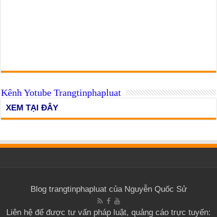
Kênh Yotube Trangtinphapluat
XEM TẠI ĐÂY
Blog trangtinphapluat của Nguyễn Quốc Sử
Liên hệ để được tư vấn pháp luật, quảng cáo trực tuyến: