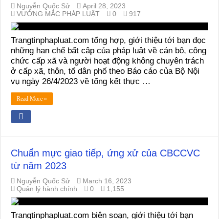
Nguyễn Quốc Sử
April 28, 2023
VƯỚNG MẮC PHÁP LUẬT
0
917
Trangtinphapluat.com tổng hợp, giới thiệu tới bạn đọc
những hạn chế bất cập của pháp luật về cán bộ, công
chức cấp xã và người hoạt động không chuyên trách
ở cấp xã, thôn, tổ dân phố theo Báo cáo của Bộ Nội
vụ ngày 26/4/2023 về tổng kết thực …
Read More »
Chuẩn mực giao tiếp, ứng xử của CBCCVC
từ năm 2023
Nguyễn Quốc Sử
March 16, 2023
Quản lý hành chính
0
1,155
Trangtinphapluat.com biên soạn, giới thiệu tới bạn