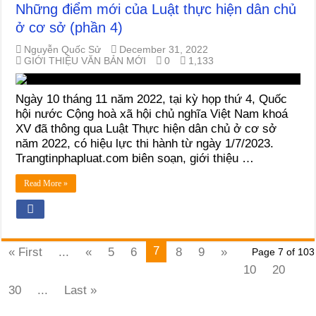
Những điểm mới của Luật thực hiện dân chủ
ở cơ sở (phần 4)
Nguyễn Quốc Sử
December 31, 2022
GIỚI THIỆU VĂN BẢN MỚI
0
1,133
Ngày 10 tháng 11 năm 2022, tại kỳ họp thứ 4, Quốc
hội nước Cộng hoà xã hội chủ nghĩa Việt Nam khoá
XV đã thông qua Luật Thực hiện dân chủ ở cơ sở
năm 2022, có hiệu lực thi hành từ ngày 1/7/2023.
Trangtinphapluat.com biên soạn, giới thiệu …
Read More »
7
« First
...
«
5
6
8
9
»
Page 7 of 103
10
20
30
...
Last »