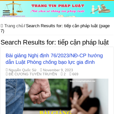
Trang chủ
/
Search Results for: tiếp cận pháp luật (page
7)
Search Results for:
tiếp cận pháp luật
Bài giảng Nghị định 76/2023/NĐ-CP hướng
dẫn Luật Phòng chống bạo lực gia đình
Nguyễn Quốc Sử
November 9, 2023
ĐỀ CƯƠNG TUYÊN TRUYỀN
2
669