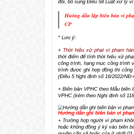
đổi, bổ sung Điều 58 Luật xử lý 
Hướng dẫn lập biên bản vi ph
CP
* Lưu ý:
+
Thời hiệu xử phạt vi phạm hà
thời điểm để tính thời hiệu xử ph
công trình, hạng mục công trình v
trình được ghi hợp đồng thi công
(Điều 5 Nghị định số 16/2022/NĐ-
+ Biên bản VPHC theo Mẫu biên b
VPHC (kèm theo Nghị định số 118
Hướng dẫn ghi biên bản vi phạ
+ Trường hợp người vi phạm không
hoặc không đồng ý ký vào biên bả
quyền cấp xã hoặc của ít nhất 01