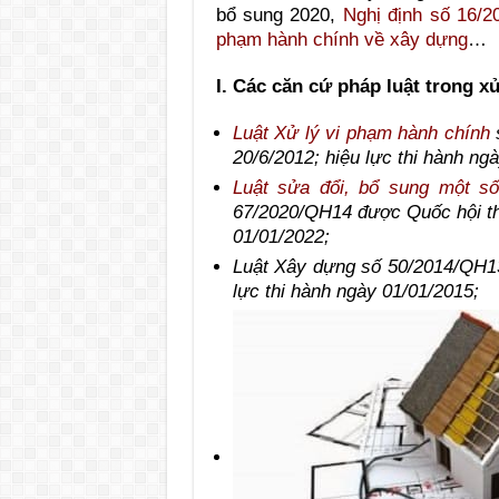
bổ sung 2020,
Nghị định số 16/2
phạm hành chính về xây dựng
…
I. Các căn cứ pháp luật trong x
Luật Xử lý vi phạm hành chính
s
20/6/2012; hiệu lực thi hành ng
Luật sửa đổi, bổ sung một s
67/2020/QH14 được Quốc hội thô
01/01/2022;
Luật Xây dựng số 50/2014/QH13
lực thi hành ngày 01/01/2015;