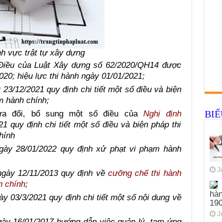
nh vực trật tự xây dựng
 Điều của Luật Xây dựng số 62/2020/QH14 được
20; hiệu lực thi hành ngày 01/01/2021;
23/12/2021 quy định chi tiết một số điều và biện
m hành chính;
BI
a đổi, bổ sung một số điều của
Nghị định
1 quy định chi tiết một số điều và biện pháp thi
hính
gày 28/01/2022 quy định xử phạt vi phạm hành
J
gày 12/11/2013 quy định về
cưỡng chế thi hành
h chính
;
hàn
y 03/3/2021 quy định chi tiết một số nội dung về
19
J
ày 16/01/2017 hướng dẫn việc quản lý, tạm ứng