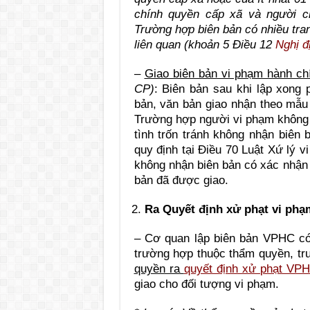
chính quyền cấp xã và người ch
Trường hợp biên bản có nhiều tra
liên quan (khoản 5 Điều 12
Nghị đ
–
Giao biên bản vi phạm hành ch
CP)
: Biên bản sau khi lập xong
bản, văn bản giao nhận theo mẫu 
Trường hợp người vi phạm không 
tình trốn tránh không nhận biên 
quy định tại Điều 70 Luật Xứ lý 
không nhận biên bản có xác nhận 
bản đã được giao.
Ra Quyết định xử phạt vi phạ
– Cơ quan lập biên bản VPHC có
trường hợp thuộc thẩm quyền, t
quyền ra
quyết định xử phạt VP
giao cho đối tượng vi phạm.