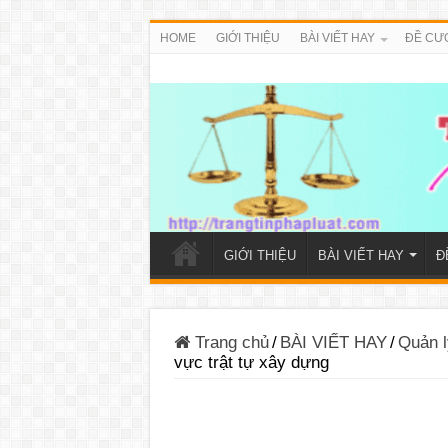
HOME
GIỚI THIỆU
BÀI VIẾT HAY
ĐỀ CƯ
GIỚI THIỆU
BÀI VIẾT HAY
Đ
Trang chủ
/
BÀI VIẾT HAY
/
Quản l
vực trật tự xây dựng