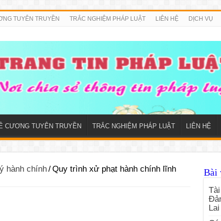
ƠNG TUYÊN TRUYỀN
TRẮC NGHIỆM PHÁP LUẬT
LIÊN HỆ
DỊCH VỤ
Ề CƯƠNG TUYÊN TRUYỀN
TRẮC NGHIỆM PHÁP LUẬT
LIÊN HỆ
ý hành chính
/
Quy trình xử phạt hành chính lĩnh
Bài 
Tài
Đản
Lai