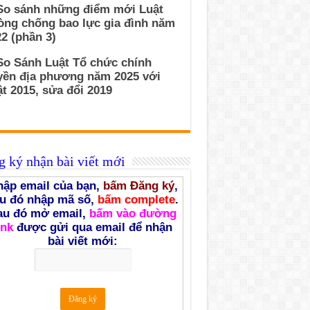
 So sánh những điểm mới Luật
òng chống bao lực gia đình năm
2 (phần 3)
So Sánh Luật Tổ chức chính
yền địa phương năm 2025 với
t 2015, sửa đổi 2019
 ký nhận bài viết mới
ập email của bạn,
bấm Đăng ký
,
u đó nhập mã số,
bấm complete
.
au đó mở email,
bấm vào đường
ink
được gửi qua email để nhận
bài viết mới: