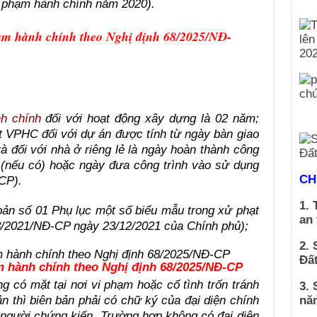
vi phạm hành chính năm 2020).
ạm hành chính theo Nghị định 68/2025/NĐ-
nh chính
đối với hoạt động xây dựng là 02 năm;
ạt VPHC đối với dự án được tính từ ngày bàn giao
à đối với nhà ở riêng lẻ là ngày hoàn thành công
 (nếu có) hoặc ngày đưa công trình vào sử dụng
CH
CP).
1. 
ản số 01 Phụ lục một số biểu mẫu trong xử phạt
an
/2021/NĐ-CP ngày 23/12/2021 của Chính phủ);
2. 
Đất
m hành chính theo Nghị định 68/2025/NĐ-CP
 có mặt tại nơi vi phạm hoặc cố tình trốn tránh
3. 
nă
n thì biên bản phải có chữ ký của đại diện chính
 người chứng kiến. Trường hợp không có đại diện