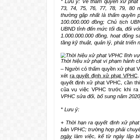
* Lưu ý: Về thẩm quyền xử phạt 
73, 74, 75, 76, 77, 78, 79, 80 
thường gặp nhất là thẩm quyền p
100.000.000 đồng; Chủ tịch UB
UBND tỉnh đến mức tối đa, đối vớ
1.000.000.000 đồng, hoạt động sả
tầng kỹ thuật, quản lý, phát triển
Thời hiệu xử phạt vi phạm hành c
– Người có thẩm quyền xử phạt V
xét
ra quyết định xử phạt VPHC
.
quyết định xử phạt VPHC, cần thiế
của vụ việc VPHC trước khi r
VPHC sửa đổi, bổ sung năm 2020
* Lưu ý:
+ Thời hạn ra quyết định xử ph
bản VPHC; trường hợp phải chuyể
ngày
làm việc, kể từ ngày lập b