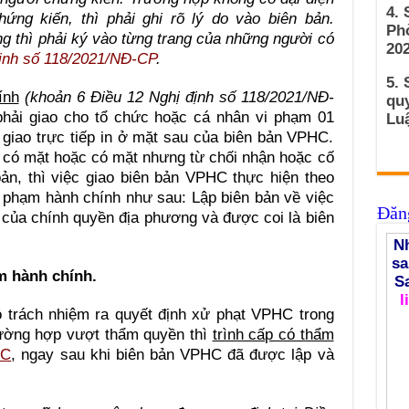
4.
ứng kiến, thì phải ghi rõ lý do vào biên bản.
Ph
ng thì phải ký vào từng trang của những người có
202
ịnh số 118/2021/NĐ-CP
.
5. 
ính
(khoản 6 Điều 12 Nghị định số 118/2021/NĐ-
qu
 phải giao cho tổ chức hoặc cá nhân vi phạm 01
Luậ
giao trực tiếp in ở mặt sau của biên bản VPHC.
có mặt hoặc có mặt nhưng từ chối nhận hoặc cố
bản, thì việc giao biên bản VPHC thực hiện theo
vi phạm hành chính như sau: Lập biên bản về việc
Đăng
của chính quyền địa phương và được coi là biên
Nh
sa
m hành chính.
S
l
 trách nhiệm ra quyết định xử phạt VPHC trong
rường hợp vượt thẩm quyền thì
trình cấp có thẩm
HC
, ngay sau khi biên bản VPHC đã được lập và