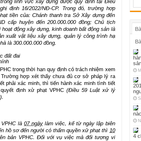
trong lĩnh vực xây dựng được quy định tại Điều
nghị định 16/2022/NĐ-CP. Trong đó, trường hợp
hạt tiền của: Chánh thanh tra Sở Xây dựng đến
ND cấp huyện đến 200.000.000 đồng; Chủ tịch
Bà
i hoạt động xây dựng, kinh doanh bất động sản là
n xuất vật liệu xây dựng, quản lý công trình hạ
Bà
 nhà là 300.000.000 đồng.
hàn
hính
sả
PHC trong thời hạn quy định có trách nhiệm xem
M
 Trường hợp xét thấy chưa đủ cơ sở pháp lý ra
t phải xác minh, thì tiến hành xác minh tình tiết
201
a quyết định xử phạt VPHC
(Điều 59 Luật xử lý
ng
).
S
nào
N
ạt VPHC là
07 ngày
làm việc, kể từ ngày lập biên
n hồ sơ đến người có thẩm quyền xử phạt thì
10
4 c
iên bản VPHC. Đối với vụ việc mà đối tượng vi