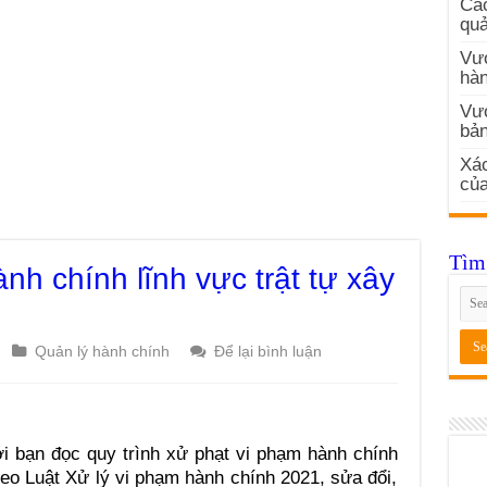
Các
quả
Vướ
hàn
Vư
bản
Xác
củ
Tìm 
nh chính lĩnh vực trật tự xây
Quản lý hành chính
Để lại bình luận
tới bạn đọc quy trình xử phạt vi phạm hành chính
theo Luật Xử lý vi phạm hành chính 2021, sửa đổi,