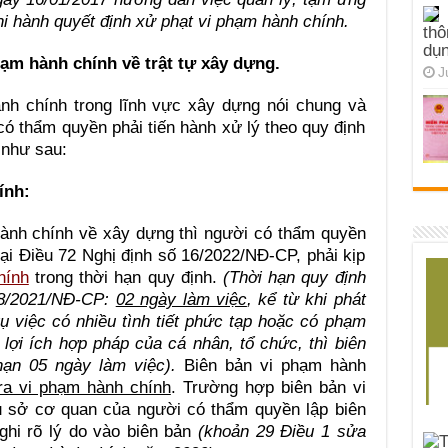
hi hành quyết định xử phạt vi phạm hành chính.
thô
dụn
phạm hành chính về trật tự xây dựng.
J
ành chính trong lĩnh vực xây dựng nói chung và
 có thẩm quyền phải tiến hành xử lý theo quy định
c như sau:
ính:
hành chính về xây dựng thì người có thẩm quyền
tại Điều 72 Nghị định số 16/2022/NĐ-CP, phải kịp
hính
trong thời hạn quy định.
(Thời hạn quy định
118/2021/NĐ-CP:
02 ngày làm việc
,
kể từ khi phát
 việc có nhiều tình tiết phức tạp hoặc có phạm
lợi ích hợp pháp của cá nhân, tổ chức, thì biên
ạn 05 ngày làm việc).
Biên bản vi phạm hành
 ra vi phạm hành chính
. Trường hợp biên bản vi
ụ sở cơ quan của người có thẩm quyền lập biên
ghi rõ lý do vào biên bản
(khoản 29 Điều 1 sửa