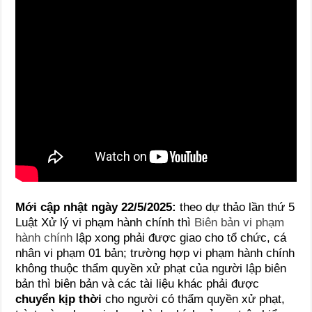
Mới cập nhật ngày 22/5/2025:
theo dự thảo lần thứ 5
Luật Xử lý vi phạm hành chính thì
Biên bản vi phạm
hành chính
lập xong phải được giao cho tổ chức, cá
nhân vi phạm 01 bản; trường hợp vi phạm hành chính
không thuộc thẩm quyền xử phạt của người lập biên
bản thì biên bản và các tài liệu khác phải được
chuyển kịp thời
cho người có thẩm quyền xử phạt,