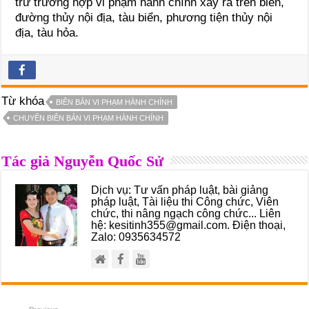
trừ trường hợp vi phạm hành chính xảy ra trên biển,
đường thủy nội địa, tàu biển, phương tiện thủy nội
địa, tàu hỏa.
Từ khóa
BIÊN BẢN VI PHẠM HÀNH CHÍNH
CHUYỂN BIÊN BẢN VI PHẠM HÀNH CHÍNH
Tác giả Nguyễn Quốc Sử
Dịch vụ: Tư vấn pháp luật, bài giảng
pháp luật, Tài liệu thi Công chức, Viên
chức, thi nâng ngạch công chức... Liên
hệ: kesitinh355@gmail.com. Điện thoại,
Zalo: 0935634572