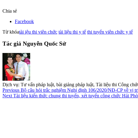
Chia sẻ
Facebook
Từ khóa
tài iệu thi viên chức
tài liệu thi y tế
thi tuyển viên chức y tế
Tác giả Nguyễn Quốc Sử
Dịch vụ: Tư vấn pháp luật, bài giảng pháp luật, Tài liệu thi Công c
Previous
Bộ câu hỏi trắc nghiệm Nghị định 106/2020/NĐ-CP về vị trí 
Next
Tài liệu kiến thức chung thi tuyển, xét tuyển công chức Hải Ph