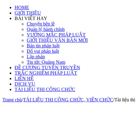
HOME
GIỚI THIỆU
BÀI VIẾT HAY
Chuyện bên lề
Quản lý hành chính
VƯỚNG MẮC PHÁP LUẬT
GIỚI THIỆU VĂN BẢN MỚI
Bản tin pháp luật
Đố vui pháp luật
Lập pháp
Tin tức Quảng Nam
ĐỀ CƯƠNG TUYÊN TRUYỀN
TRẮC NGHIỆM PHÁP LUẬT
LIÊN HỆ
DỊCH VỤ
TÀI LIỆU THI CÔNG CHỨC
Trang chủ
/
TÀI LIỆU THI CÔNG CHỨC, VIÊN CHỨC
/
Tài liệu t