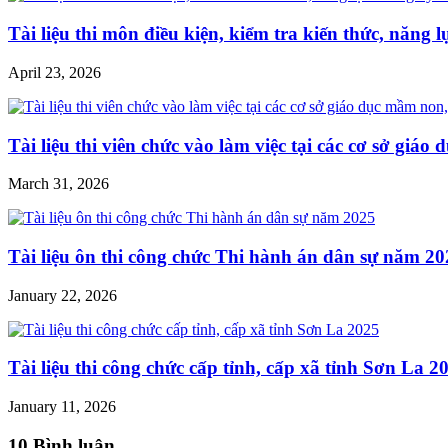
Tài liệu thi môn điều kiện, kiểm tra kiến thức, năng
April 23, 2026
Tài liệu thi viên chức vào làm việc tại các cơ sở g
March 31, 2026
Tài liệu ôn thi công chức Thi hành án dân sự năm 20
January 22, 2026
Tài liệu thi công chức cấp tỉnh, cấp xã tỉnh Sơn La 2
January 11, 2026
10 Bình luận