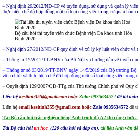
– Nghị định 29/2012/NĐ-CP về tuyển dụng, sử dụng và quản lý viê
thực hiện chế độ hợp đồng một số loại công việc trong cơ quan hành 
Bộ câu hỏi thi tuyển viên chức Bệnh viện Đa khoa tỉnh Hòa
Bình 2020
– Nghị định 27/2012/NĐ-CP quy định về xử lý kỷ luật viên chức và t
– Thông tư 15/2012/TT-BNV của Bộ Nội vụ hướng dẫn về tuyển dụng, k
– Thông tư số 03/2019/TT-BNV ngày 14/5/2019 của Bộ trưởng Bộ N
viên chức và thực hiện chế độ hợp đồng một số loại công việc trong 
– Quyết định 129/2007/QĐ-TTg của Thủ tướng Chính phủ về Quy chế
Liên hệ
kesitinh355@gmail.com
hoặc
Zalo: 0935634572
để tải to
Liên hệ
email kesitinh355@gmail.com hoặc
Zalo 0935634572
để t
Tải Bộ câu hỏi trắc nghiệm tiếng Anh trình độ A2 thi công chức,
Tải Bộ câu hỏi
tin học
(120 câu hỏi và đáp án),
tài liệu Anh văn đ