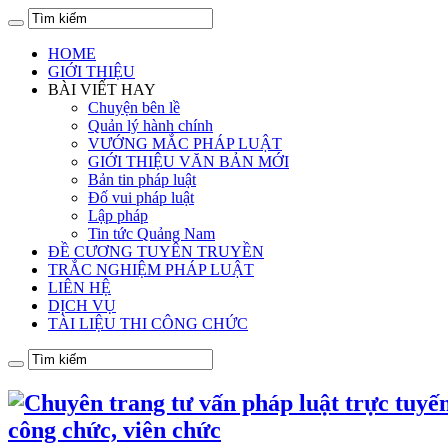
HOME
GIỚI THIỆU
BÀI VIẾT HAY
Chuyện bên lề
Quản lý hành chính
VƯỚNG MẮC PHÁP LUẬT
GIỚI THIỆU VĂN BẢN MỚI
Bản tin pháp luật
Đố vui pháp luật
Lập pháp
Tin tức Quảng Nam
ĐỀ CƯƠNG TUYÊN TRUYỀN
TRẮC NGHIỆM PHÁP LUẬT
LIÊN HỆ
DỊCH VỤ
TÀI LIỆU THI CÔNG CHỨC
công chức, viên chức