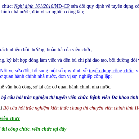
n chức;
Nghị định 161/2018
/NĐ-CP
sửa đổi quy định về tuyển dụng cô
chính nhà nước, đơn vị sự nghiệp công lập;
rách nhiệm bồi thường, hoàn trả của viên chức;
ý kết hợp đồng làm việc và đền bù chi phí đào tạo, bồi dưỡng đối vớ
ội vụ sửa đổi, bổ sung một số quy định về
tuyển dụng công chức
, 
cơ quan hành chính nhà nước, đơn vị sự nghiệp công lập;
 văn hoá công sở tại các cơ quan hành chính nhà nước.
àn bộ câu hỏi trắc nghiệm thi tuyển viên chức Bệnh viên Đa khoa tỉ
ải
Bộ câu hỏi trắc nghiệm kiến thức chung thi chuyên viên chính tỉnh 
 viên chức
ể thi công chức, viên chức tại đây