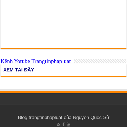
Kênh Yotube Trangtinphapluat
XEM TẠI ĐÂY
Blog trangtinphapluat của Nguyễn Quốc Sử