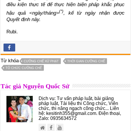
điều kiện thực tế để thực hiện biện pháp khắc phục
(*)
hậu quả <ngày/tháng>
, kể từ ngày nhận được
Quyết định này.
Rubi.
Từ khóa
CƯỠNG CHẾ XỬ PHẠT
THỜI GIAN CƯỠNG CHẾ
TỔ CHỨC CƯỠNG CHẾ
Tác giả Nguyễn Quốc Sử
Dịch vụ: Tư vấn pháp luật, bài giảng
pháp luật, Tài liệu thi Công chức, Viên
chức, thi nâng ngạch công chức... Liên
hệ: kesitinh355@gmail.com. Điện thoại,
Zalo: 0935634572