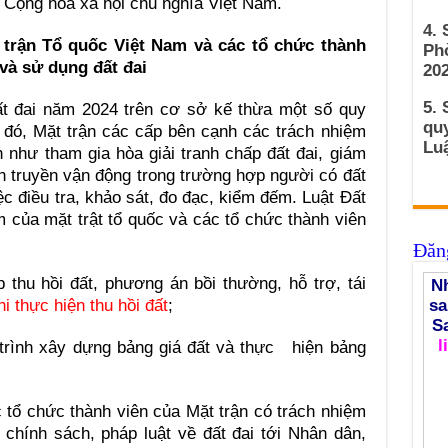
Cộng hòa xã hội chủ nghĩa Việt Nam.
4.
t trận Tổ quốc Việt Nam và các tổ chức thành
Ph
 và sử dụng đất đai
202
5. 
ất đai năm 2024 trên cơ sở kế thừa một số quy
qu
 đó, Mặt trận các cấp bên cạnh các trách nhiệm
Luậ
 như tham gia hòa giải tranh chấp đất đai, giám
ên truyền vận động trong trường hợp người có đất
ệc điều tra, khảo sát, đo đạc, kiểm đếm. Luật Đất
 của mặt trật tổ quốc và các tổ chức thành viên
Đăng
thu hồi đất, phương án bồi thường, hỗ trợ, tái
Nh
i thực hiện thu hồi đất
;
sa
S
l
 trình xây dựng bảng giá đất và thực hiện bảng
c tổ chức thành viên của Mặt trận có trách nhiệm
n chính sách, pháp luật về đất đai tới Nhân dân,