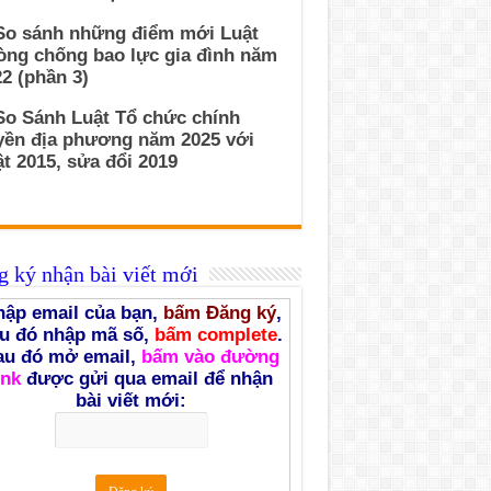
 So sánh những điểm mới Luật
òng chống bao lực gia đình năm
2 (phần 3)
So Sánh Luật Tổ chức chính
yền địa phương năm 2025 với
t 2015, sửa đổi 2019
 ký nhận bài viết mới
ập email của bạn,
bấm Đăng ký
,
u đó nhập mã số,
bấm complete
.
au đó mở email,
bấm vào đường
ink
được gửi qua email để nhận
bài viết mới: