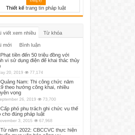
Thiết kế
trang tin pháp luật
i viết xem nhiều
Từ khóa
i mới
Bình luận
Phạt tiền đến 50 triệu đồng với
h vi sử dụng điện để khai thác thủy
n
ay 20, 2019
77,174
Quảng Nam: Thi công chức năm
9 theo hướng công khai, nhiều
uyện vọng
eptember 26, 2019
73,700
Cấp phó phụ trách ghi chức vụ thế
 cho đúng pháp luật
ovember 3, 2015
67,968
Từ năm 2022: CBCCVC thực hiện