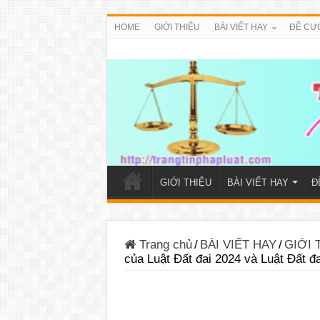
HOME
GIỚI THIỆU
BÀI VIẾT HAY
ĐỀ CƯ
GIỚI THIỆU
BÀI VIẾT HAY
Đ
Trang chủ
/
BÀI VIẾT HAY
/
GIỚI 
của Luật Đất đai 2024 và Luật Đất đ