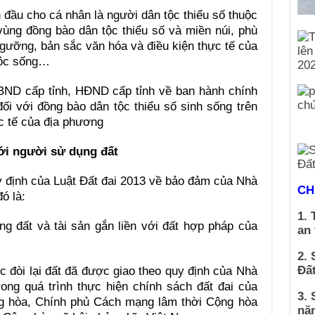
n đầu cho cá nhân là người dân tộc thiểu số thuộc
vùng đồng bào dân tộc thiểu số và miền núi, phù
ngưỡng, bản sắc văn hóa và điều kiện thực tế của
uộc sống…
BND cấp tỉnh, HĐND cấp tỉnh về ban hành chính
ối với đồng bào dân tộc thiểu số sinh sống trên
c tế của địa phương
ới người sử dụng đất
y định của Luật Đất đai 2013 về bảo đảm của Nhà
CH
ó là:
1. 
 đất và tài sản gắn liền với đất hợp pháp của
an
2. 
Đất
đòi lại đất đã được giao theo quy định của Nhà
ng quá trình thực hiện chính sách đất đai của
3. 
g hòa, Chính phủ Cách mạng lâm thời Cộng hòa
nă