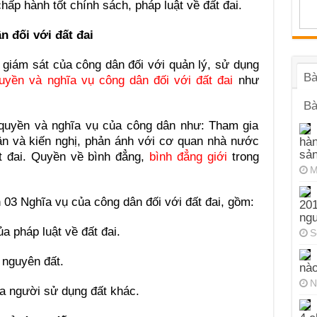
ấp hành tốt chính sách, pháp luật về đất đai.
n đối với đất đai
ề giám sát của công dân đối với quản lý, sử dụng
Bà
uyền và nghĩa vụ công dân đối với đất đai
như
Bà
 quyền và nghĩa vụ của công dân như: Tham gia
ận và kiến nghị, phản ánh với cơ quan nhà nước
hàn
sả
t đai. Quyền về bình đẳng,
bình đẳng giới
trong
M
 03 Nghĩa vụ của công dân đối với đất đai, gồm:
201
ng
 pháp luật về đất đai.
S
i nguyên đất.
nào
N
a người sử dụng đất khác.