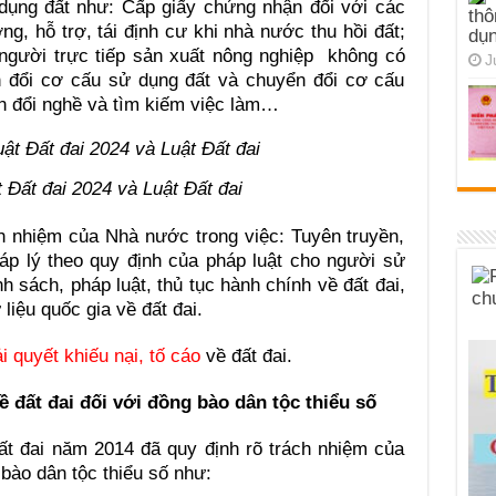
dụng đất như: Cấp giấy chứng nhận đối với các
thô
ng, hỗ trợ, tái định cư khi nhà nước thu hồi đất;
dụn
 người trực tiếp sản xuất nông nghiệp không có
J
n đổi cơ cấu sử dụng đất và chuyển đổi cơ cấu
n đổi nghề và tìm kiếm việc làm…
Đất đai 2024 và Luật Đất đai
h nhiệm của Nhà nước trong việc: Tuyên truyền,
áp lý theo quy định của pháp luật cho người sử
h sách, pháp luật, thủ tục hành chính về đất đai,
 liệu quốc gia về đất đai.
ải quyết khiếu nại, tố cáo
về đất đai.
 đất đai đối với đồng bào dân tộc thiểu số
ất đai năm 2014 đã quy định rõ trách nhiệm của
bào dân tộc thiểu số như: