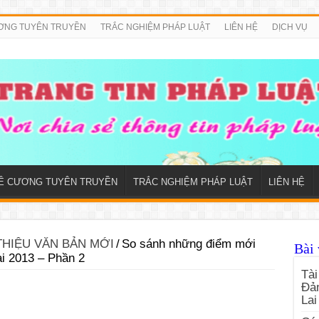
ƠNG TUYÊN TRUYỀN
TRẮC NGHIỆM PHÁP LUẬT
LIÊN HỆ
DỊCH VỤ
Ề CƯƠNG TUYÊN TRUYỀN
TRẮC NGHIỆM PHÁP LUẬT
LIÊN HỆ
THIỆU VĂN BẢN MỚI
/
So sánh những điểm mới
Bài 
ai 2013 – Phần 2
Tài
Đản
Lai