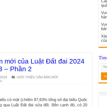
Các
quả
Vướ
hàn
Vư
bản
Xác
củ
Tìm 
 mới của Luật Đất đai 2024
3 – Phần 2
 2024
GIỚI THIỆU VĂN BẢN MỚI
em
biểu có mặt (chiếm 87,63% tổng số đại biểu Quốc
ng qua Luật Đất đai sửa đổi. Bên cạnh đó, có 20