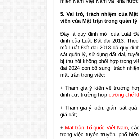
miền Nam Việt Nam và Nhà nước 
5. Vai trò, trách nhiệm của Mặ
viên của Mặt trận trong quản lý
Đây là quy định mới của Luật Đ
định của Luật Đất đai 2013. Theo
mà Luật Đất đai 2013 đã quy định
sát quản lý, sử dụng đất đai, tuy
bị thu hồi không phối hợp
trong vi
đai 2024 còn bổ sung trách nhiệm
mặt trận trong việc:
+ Tham gia ý kiến về trường hợp 
định cư, trường hợp
cưỡng chế kh
+ Tham gia ý kiến, giám sát quá
giá đất;
+
Mặt trận Tổ quốc Việt Nam
, cá
trong việc tuyên truyền, phổ biế