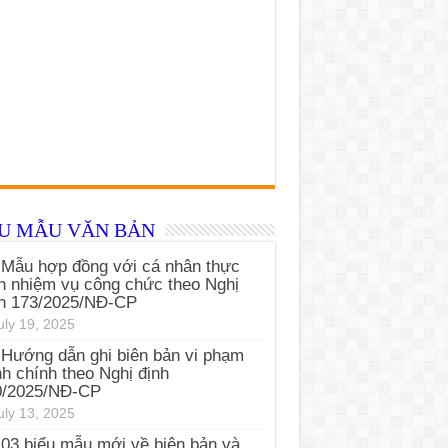
ỂU MẪU VĂN BẢN
Mẫu hợp đồng với cá nhân thực
n nhiệm vụ công chức theo Nghị
nh 173/2025/NĐ-CP
uly 19, 2025
Hướng dẫn ghi biên bản vi phạm
h chính theo Nghị định
0/2025/NĐ-CP
uly 13, 2025
03 biểu mẫu mới về biên bản và