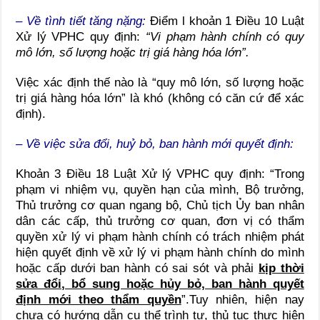
– Về tình tiết tăng nặng:
Điểm l khoản 1 Điều 10 Luật
Xử lý VPHC quy định:
“Vi phạm hành chính có quy
mô lớn, số lượng hoặc trị giá hàng hóa lớn”.
Việc xác định thế nào là “quy mô lớn, số lượng hoặc
trị giá hàng hóa lớn” là khó (không có căn cứ để xác
định).
– Về việc sửa đổi, huỷ bỏ, ban hành mới quyết định:
Khoản 3 Điều 18 Luật Xử lý VPHC quy định: “Trong
phạm vi nhiệm vụ, quyền hạn của mình, Bộ trưởng,
Thủ trưởng cơ quan ngang bộ, Chủ tịch Ủy ban nhân
dân các cấp, thủ trưởng cơ quan, đơn vị có thẩm
quyền xử lý vi phạm hành chính có trách nhiệm phát
hiện quyết định về xử lý vi phạm hành chính do mình
hoặc cấp dưới ban hành có sai sót và phải
kịp thời
sửa đổi, bổ sung hoặc hủy bỏ, ban hành quyết
định mới theo thẩm quyền
”.Tuy nhiên, hiện nay
chưa có hướng dẫn cụ thể trình tự, thủ tục thực hiện