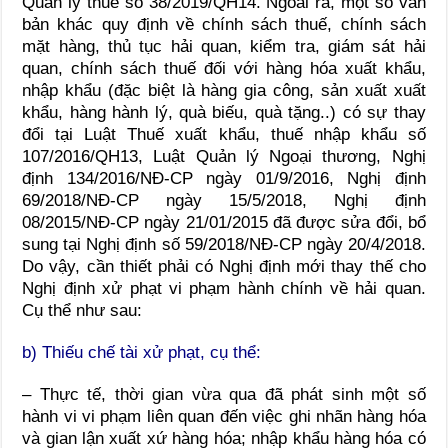
Quản lý thuế số 38/2019/QH14. Ngoài ra, một số văn
bản khác quy định về chính sách thuế, chính sách
mặt hàng, thủ tục hải quan, kiểm tra, giám sát hải
quan, chính sách thuế đối với hàng hóa xuất khẩu,
nhập khẩu (đặc biệt là hàng gia công, sản xuất xuất
khẩu, hàng hành lý, quà biếu, quà tặng..) có sự thay
đổi tại Luật Thuế xuất khẩu, thuế nhập khẩu số
107/2016/QH13, Luật Quản lý Ngoại thương, Nghị
định 134/2016/NĐ-CP ngày 01/9/2016, Nghị định
69/2018/NĐ-CP ngày 15/5/2018, Nghị định
08/2015/NĐ-CP ngày 21/01/2015 đã được sửa đổi, bổ
sung tại Nghị định số 59/2018/NĐ-CP ngày 20/4/2018.
Do vậy, cần thiết phải có Nghị định mới thay thế cho
Nghị định xử phạt vi phạm hành chính về hải quan.
Cụ thể như sau:
b) Thiếu chế tài xử phạt, cụ thể:
– Thực tế, thời gian vừa qua đã phát sinh một số
hành vi vi phạm liên quan đến việc ghi nhãn hàng hóa
và gian lận xuất xứ hàng hóa; nhập khẩu hàng hóa có