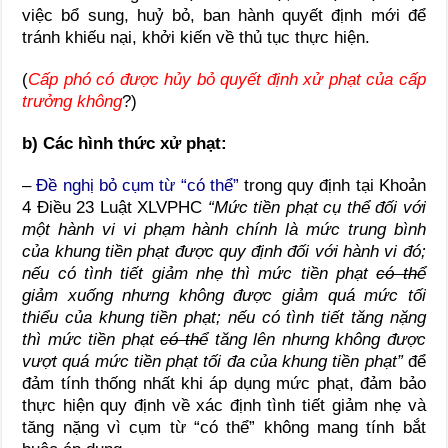
việc bổ sung, huỷ bỏ, ban hành quyết định mới để
tránh khiếu nại, khởi kiến về thủ tục thực hiện.
(
Cấp phó có được hủy bỏ quyết định xử phạt của cấp
trưởng không
?)
b) Các hình thức xử phạt:
–
Đề nghị bỏ cụm từ “có thể”
trong quy định tại Khoản
4 Điều 23 Luật XLVPHC
“
Mức tiền phạt cụ thể đối với
một hành vi vi phạm hành chính là mức trung bình
của khung tiền phạt được quy định đối với hành vi đó;
nếu có tình tiết giảm nhẹ thì mức tiền phạt
có thể
giảm xuống nhưng không được giảm quá mức tối
thiểu của khung tiền phạt; nếu có tình tiết tăng nặng
thì mức tiền phạt
có thể
tăng lên nhưng không được
vượt quá mức tiền phạt tối đa của khung tiền phạt
”
để
đảm tính thống nhất khi áp dụng mức phạt, đảm bảo
thực hiện quy định về xác định tình tiết giảm nhẹ và
tăng nặng vì cụm từ “có thể” không mang tính bắt