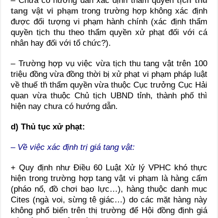
– Chưa có hướng dẫn xác định thẩm quyền
tịch thu
tang vật vi phạm
trong trường hợp không xác định
được đối tượng vi phạm hành chính (xác định thẩm
quyền tịch thu theo thẩm quyền xử phạt đối với cá
nhân hay đối với tổ chức?).
– Trường hợp vụ việc vừa tịch thu tang vật trên 100
triệu đồng vừa đồng thời bị xử phạt vi phạm pháp luật
về thuế th́ thẩm quyền vừa thuộc Cục trưởng Cục Hải
quan vừa thuộc Chủ tịch UBND tỉnh, thành phố thì
hiện nay chưa có hướng dẫn.
d) Thủ tục xử phạt:
– Về việc xác định trị giá tang vật:
+ Quy định như Điều 60 Luật Xử lý VPHC khó thực
hiện trong trường hợp tang vật vi phạm là hàng cấm
(pháo nổ, đồ chơi bạo lực…), hàng thuộc danh mục
Cites (ngà voi, sừng tê giác…) do các mặt hàng này
không phổ biến trên thị trường để Hội đồng định giá