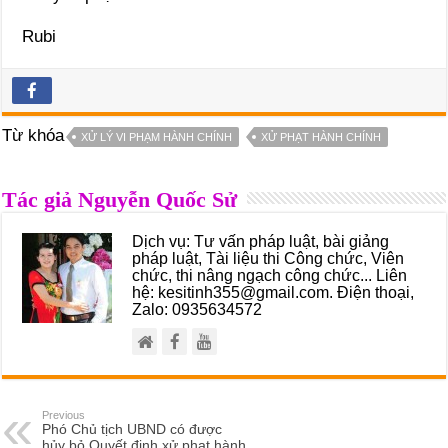
Rubi
Từ khóa
XỬ LÝ VI PHẠM HÀNH CHÍNH
XỬ PHẠT HÀNH CHÍNH
Tác giả Nguyễn Quốc Sử
Dịch vụ: Tư vấn pháp luật, bài giảng
pháp luật, Tài liệu thi Công chức, Viên
chức, thi nâng ngạch công chức... Liên
hệ: kesitinh355@gmail.com. Điện thoại,
Zalo: 0935634572
Previous
Phó Chủ tịch UBND có được
hủy bỏ Quyết định xử phạt hành