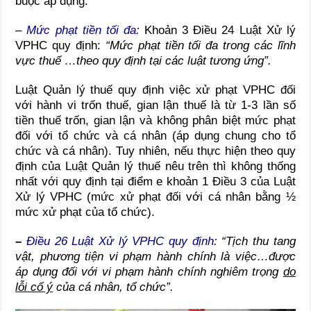
buộc áp dụng.
–
Mức phạt tiền tối đa:
Khoản 3 Điều 24 Luật Xử lý
VPHC quy định:
“Mức phạt tiền tối đa trong các lĩnh
vực thuế …theo quy định tại các luật tương ứng”.
Luật Quản lý thuế quy định việc xử phạt VPHC đối
với hành vi trốn thuế, gian lận thuế là từ 1-3 lần số
tiền thuế trốn, gian lận và không phân biệt mức phạt
đối với tổ chức và cá nhân (áp dụng chung cho tổ
chức và cá nhân). Tuy nhiên, nếu thực hiện theo quy
định của Luật Quản lý thuế nêu trên thì không thống
nhất với quy định tại điểm e khoản 1 Điều 3 của Luật
Xử lý VPHC (mức xử phạt đối với cá nhân bằng ½
mức xử phạt của tổ chức).
–
Điều 26 Luật Xử lý VPHC quy định:
“Tịch thu tang
vật, phương tiện vi phạm hành chính là việc…được
áp dụng đối với vi phạm hành chính nghiêm trọng
do
lỗi cố ý
của cá nhân, tổ chức”.