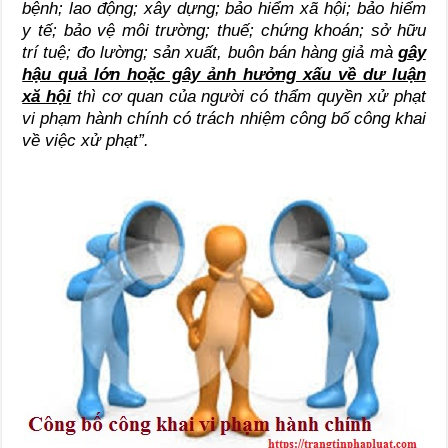
bệnh; lao động; xây dựng; bảo hiểm xã hội; bảo hiểm
y tế; bảo vệ môi trường; thuế; chứng khoán; sở hữu
trí tuệ; đo lường; sản xuất, buôn bán hàng giả mà
gây
hậu quả lớn hoặc gây ảnh hưởng xấu về dư luận
xă hội
thì cơ quan của người có thẩm quyền xử phạt
vi phạm hành chính có trách nhiệm công bố công khai
về việc xử phạt”.