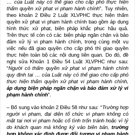
…
của Luật này có thể giao cho cấp phó thực hiện
thẩm quyền xử phạt vi phạm hành chính
”. Tuy nhiên,
theo khoản 2 Điều 2 Luật XLVPHC thực hiện thẩm
quyền xử phạt vi phạm hành chính bao gồm áp dụng
hình thức xử phạt, biện pháp khắc phục hậu quả.
Trên thực tế còn có các biện pháp ngăn chặn và bảo
đảm xử lý vi phạm hành chính, trong cùng một vụ
việc nếu đã giao quyền cho cấp phó thì giao quyền
thực hiện toàn bộ các nội dung liên quan. Do đó, đề
nghị sửa Khoản 1 Điều 54 Luật XLVPHC như sau:
“
Người có thẩm quyền xử phạt vi phạm hành chính
quy định tại
…
của Luật này có thể giao cho cấp phó
thực hiện thẩm quyền xử phạt vi phạm hành chính
,
áp dụng biện pháp ngăn chặn và bảo đảm xử lý vi
phạm hành chính
”.
– Bổ sung vào khoản 2 Điều 58 như sau: “
Trường hợp
người vi phạm, đại diện tổ chức vi phạm không có
mặt tại nơi vi phạm hoặc cố tình trốn tránh hoặc vì lý
do khách quan mà không ký vào biên bản,
trường
hợp không xác định được đối tượng vi phạm hành