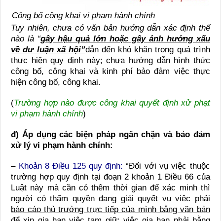
Công bố công khai vi phạm hành chính
Tuy nhiên, chưa có văn bản hướng dẫn xác định thế
nào là “
gây hậu quả lớn hoặc gây ảnh hưởng xấu
về dư luận xã hội”
dẫn đến khó khăn trong quá trình
thực hiện quy định này; chưa hướng dẫn hình thức
công bố, công khai và kinh phí bảo đảm việc thực
hiện công bố, công khai.
(
Trường hợp nào được công khai quyết định xử phạt
vi phạm hành chính
)
đ) Áp dụng các biện pháp ngăn chặn và bảo đảm
xử lý vi phạm hành chính:
–
Khoản 8 Điều 125 quy định:
“Đối với vụ việc thuộc
trường hợp quy định tại đoạn 2 khoản 1 Điều 66 của
Luật này mà cần có thêm thời gian để xác minh thì
người có
thẩm quyền đang giải quyết vụ việc phải
báo cáo thủ trưởng trực tiếp của mình bằng văn bản
để xin gia hạn việc tạm giữ
;
việc gia hạn phải bằng