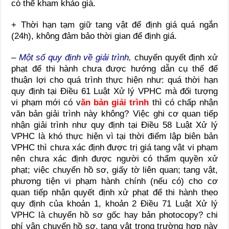
có thể kham khảo giá.
+ Thời hạn tạm giữ tang vật để định giá quá ngắn
(24h), không đảm bảo thời gian để định giá.
–
Một số quy định về giải trình,
chuyển quyết định xử
phạt để thi hành chưa được hướng dẫn cụ thể để
thuận lợi cho quá trình thực hiện như: quá thời hạn
quy định tại Điều 61 Luật Xử lý VPHC mà đối tượng
vi phạm mới có v
ăn bản giải trình
thì có chấp nhận
văn bản giải trình này không? Việc ghi cơ quan tiếp
nhận giải trình như quy định tại Điều 58 Luật Xử lý
VPHC là khó thực hiện vì tại thời điểm lập biên bản
VPHC thì chưa xác định được trị giá tang vật vi phạm
nên chưa xác định được người có thẩm quyền xử
phạt; việc chuyển hồ sơ, giấy tờ liên quan; tang vật,
phương tiện vi phạm hành chính (nếu có) cho cơ
quan tiếp nhận quyết định xử phạt để thi hành theo
quy định của khoản 1, khoản 2 Điều 71 Luật Xử lý
VPHC là chuyển hồ sơ gốc hay bản photocopy? chi
phí vận chuyển hồ sơ, tang vật trong trường hợp này