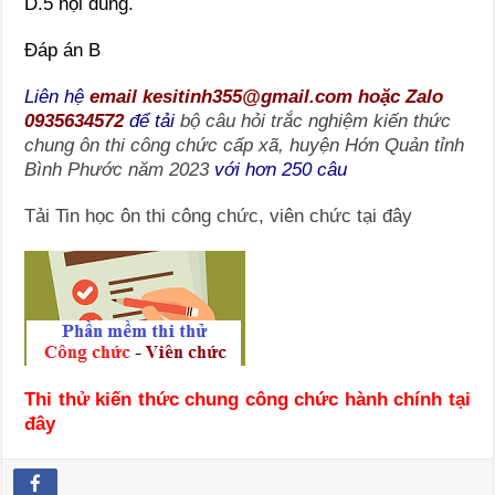
D.5 nội dung.
Đáp án B
Liên hệ
email kesitinh355@gmail.com hoặc Zalo
0935634572
để tải
bộ câu hỏi trắc nghiệm kiến thức
chung ôn thi công chức cấp xã, huyện Hớn Quản tỉnh
Bình Phước năm 2023
với hơn 250 câu
Tải Tin học ôn thi công chức, viên chức tại đây
Thi thử kiến thức chung công chức hành chính tại
đây