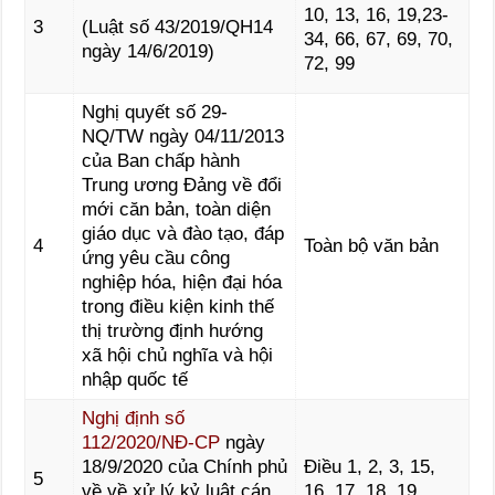
10, 13, 16, 19,23-
3
(Luật số 43/2019/QH14
34, 66, 67, 69, 70,
ngày 14/6/2019)
72, 99
Nghị quyết số 29-
NQ/TW ngày 04/11/2013
của Ban chấp hành
Trung ương Đảng về đổi
mới căn bản, toàn diện
giáo dục và đào tạo, đáp
4
Toàn bộ văn bản
ứng yêu cầu công
nghiệp hóa, hiện đại hóa
trong điều kiện kinh thế
thị trường định hướng
xã hội chủ nghĩa và hội
nhập quốc tế
Nghị định số
112/2020/NĐ-CP
ngày
18/9/2020 của Chính phủ
Điều 1, 2, 3, 15,
5
về về xử lý kỷ luật cán
16, 17, 18, 19