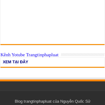
Kênh Yotube Trangtinphapluat
XEM TẠI ĐÂY
Blog trangtinphapluat của Nguyễn Quốc Sử