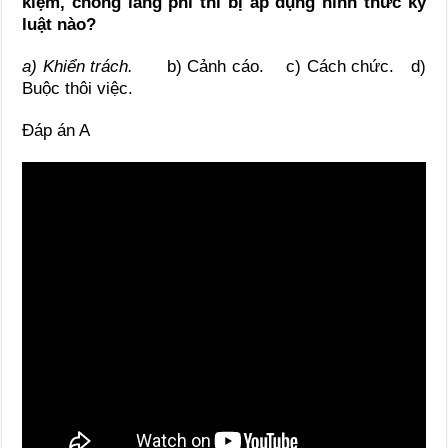
kiệm, chống lãng phí thì bị áp dụng hình thức kỷ
luật nào?
a) Khiển trách.
b) Cảnh cáo. c) Cách chức. d)
Buộc thôi việc.
Đáp án A